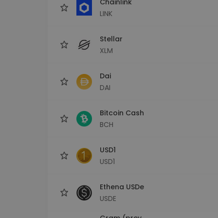
Chainlink
LINK
Stellar
XLM
Dai
DAI
Bitcoin Cash
BCH
USD1
USD1
Ethena USDe
USDE
Gram (prev.