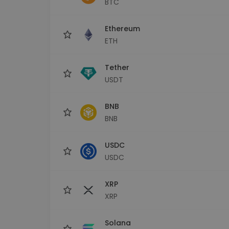
BTC
maks
Ieguldījumu palīgs
Ethereum
Atrodi savu kripto stratēģiju
ETH
Tether
USDT
BNB
BNB
USDC
USDC
XRP
XRP
Solana