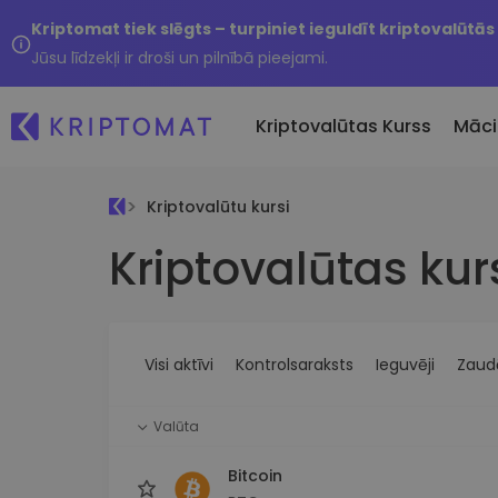
Kriptomat tiek slēgts – turpiniet ieguldīt kriptovalūtās
Jūsu līdzekļi ir droši un pilnībā pieejami.
Kriptovalūtas Kurss
Māci
Kriptovalūtu kursi
Pirkt un pārdot kripto
Kriptovalūtas kur
Visas cenas
Tikko 
Pērciet vairāk nekā 300
Vairāk nekā 300 kriptovalūtu
Nesen 
kriptovalūtas
Ja es
Lielākie Ieguvēji un Zaudētāji
Kripto maiņa
vērtī
Atrodiet investīciju iespējas
Vairāk nekā 1000 valūtu pā
...šodi
iespējas
Visi aktīvi
Kontrolsaraksts
Ieguvēji
Zaudē
Inteliģentie portfeļi
Gudrs veids, kā investēt
Valūta
kriptovalūtās
Kriptomat Maks
Bitcoin
Drošs un vienkāršs kriptova