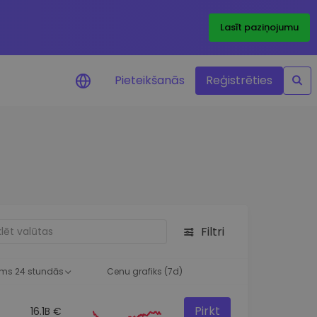
Lasīt paziņojumu
Pieteikšanās
Reģistrēties
ājumi par cenām
ienītāko žetonu cenu
ājumi reāllaikā
 investīciju iespējas
Filtri
a analīze
tziņas optimālai
ai
ms 24 stundās
Cenu grafiks (7d)
Pirkt
16.1B €