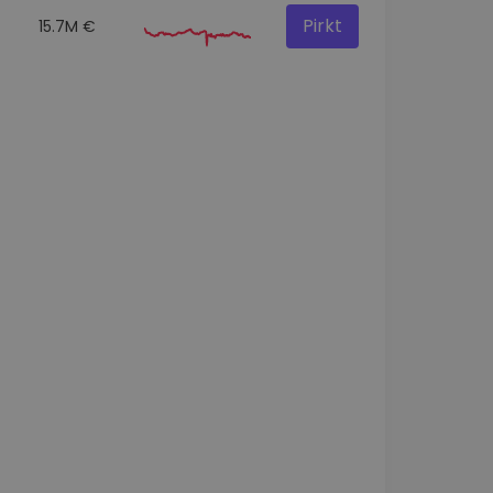
Pirkt
15.7M €