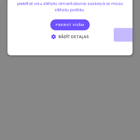
piekrītat visu sīkfailu izmantošanai saskaņā ar mūsu
1.190000 €
-2.10%
3.3B €
sīkfailu politiku.
PIEKRIST VISĀM
RĀDĪT DETAĻAS
STRIKTI NEPIECIEŠAMIE
VEIKTSPĒJAS
MĒRĶA
FUNKCIONALITĀTES