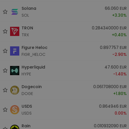
Solana
66.060 EUR
SOL
+3.30%
TRON
0.284340000 EUR
TRX
+0.40%
Figure Heloc
0.897757 EUR
FIGR_HELOC
-2.90%
Hyperliquid
47.600 EUR
HYPE
-1.40%
Dogecoin
0.061708000 EUR
DOGE
+1.80%
USDS
0.864946 EUR
USDS
0.00%
Rain
0.010932090 EUR