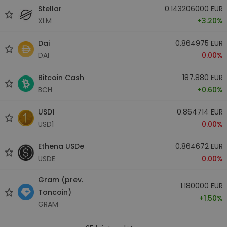
Stellar
0.143206000 EUR
XLM
+3.20%
Dai
0.864975 EUR
DAI
0.00%
Bitcoin Cash
187.880 EUR
BCH
+0.60%
USD1
0.864714 EUR
USD1
0.00%
Ethena USDe
0.864672 EUR
USDE
0.00%
Gram (prev.
1.180000 EUR
Toncoin)
+1.50%
GRAM