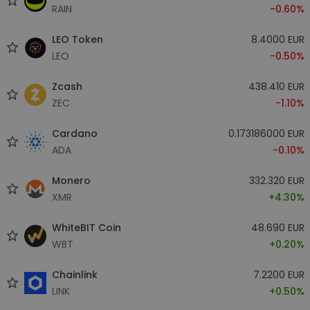
RAIN
-0.60%
LEO Token
8.4000 EUR
LEO
-0.50%
Zcash
438.410 EUR
ZEC
-1.10%
Cardano
0.173186000 EUR
ADA
-0.10%
Monero
332.320 EUR
XMR
+4.30%
WhiteBIT Coin
48.690 EUR
WBT
+0.20%
Chainlink
7.2200 EUR
LINK
+0.50%