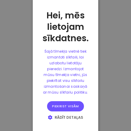
Hei, mēs
lietojam
sīkdatnes.
Šajā tīmekļa vietnē tiek
izmantoti sīkfaili, lai
uzlabotu lietotāju
pieredzi. Izmantojot
mūsu tīmekļa vietni, jūs
piekrītat visu sīkfailu
izmantošanai saskaņā
ar mūsu sīkfailu politiku.
PIEKRIST VISĀM
RĀDĪT DETAĻAS
STRIKTI