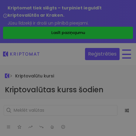
Kriptomat tiek slēgts – turpiniet ieguldīt
kriptovalūtās ar Kraken.
Jūsu līdzekļi ir droši un pilnībā pieejami.
Lasīt paziņojumu
Reģistrēties
Kriptovalūtu kursi
Kriptovalūtas kurss šodien