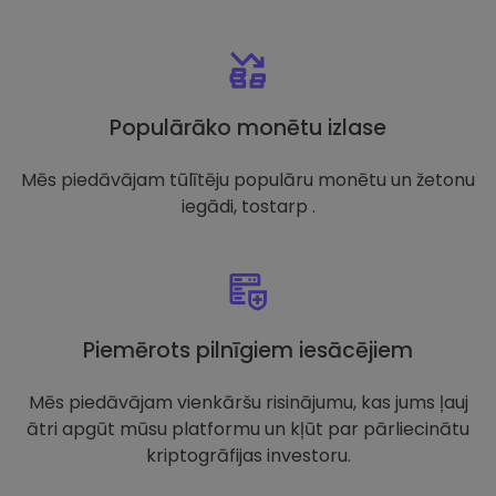
Populārāko monētu izlase
Mēs piedāvājam tūlītēju populāru monētu un žetonu
iegādi, tostarp .
Piemērots pilnīgiem iesācējiem
Mēs piedāvājam vienkāršu risinājumu, kas jums ļauj
ātri apgūt mūsu platformu un kļūt par pārliecinātu
kriptogrāfijas investoru.