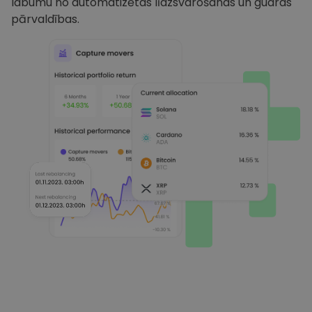
labumu no automatizētas līdzsvarošanas un gudras
pārvaldības.