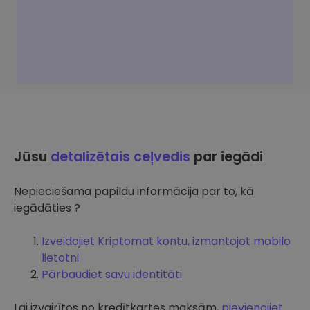
Jūsu
detalizētais ceļvedis
par iegādi
Nepieciešama papildu informācija par to, kā
iegādāties ?
Izveidojiet Kriptomat kontu, izmantojot mobilo
lietotni
Pārbaudiet savu identitāti
Lai izvairītos no kredītkartes maksām,
pievienojiet