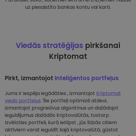
uz piesaistīto bankas kontu vai karti.
Viedās stratēģijas
pirkšanai
Kriptomat
Pirkt, izmantojot
Inteliģentos portfeļus
Jums ir iespēja iegādāties , izmantojot
Kriptomat
viedo portfeļus
. Šie portfeļi optimizē atdevi,
izmantojot progresīvus algoritmus un dažādojot
ieguldījumus dažādās kriptovalūtās, tostarp .
Izvēloties portfeli, kurā ietilpst , jūs līdzās citiem
aktīviem varat ieguldīt šajā kriptovalūtā, gūstot