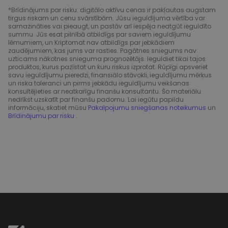
*Brīdinājums par risku: digitālo aktīvu cenas ir pakļautas augstam
tirgus riskam un cenu svārstībām. Jūsu ieguldījuma vērtība var
samazināties vai pieaugt, un pastāv arī iespēja neatgūt ieguldīto
summu. Jūs esat pilnībā atbildīgs par saviem ieguldījumu
lēmumiem, un Kriptomat nav atbildīgs par jebkādiem
zaudējumiem, kas jums var rasties. Pagātnes sniegums nav
uzticams nākotnes snieguma prognozētājs. Ieguldiet tikai tajos
produktos, kurus pazīstat un kuru riskus izprotat. Rūpīgi apsveriet
savu ieguldījumu pieredzi, finansiālo stāvokli, ieguldījumu mērķus
un riska toleranci un pirms jebkādu ieguldījumu veikšanas
konsultējieties ar neatkarīgu finanšu konsultantu. Šo materiālu
nedrīkst uzskatīt par finanšu padomu. Lai iegūtu papildu
informāciju, skatiet mūsu
Pakalpojumu sniegšanas noteikumus
un
Brīdinājumu par risku
.