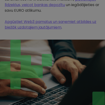
līdzekļus, veicot bankas depozītu
un iegādājieties ar
savu EURO atlikumu.
Apgūstiet Web3 pamatus un saņemiet atbildes uz
biežāk uzdotajiem jautājumiem
.