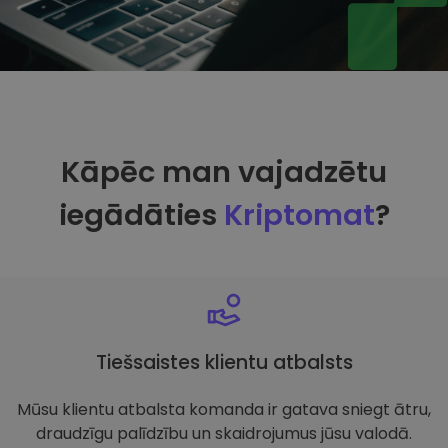
Kāpēc man vajadzētu
iegādāties
Kriptomat
?
Tiešsaistes klientu atbalsts
Mūsu klientu atbalsta komanda ir gatava sniegt ātru,
draudzīgu palīdzību un skaidrojumus jūsu valodā.