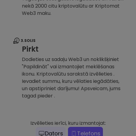
nekā 2000 citu kriptovalūtu ar Kriptomat
Web3 maku.
3.SOLIS
Pirkt
Dodieties uz sadaļu Web3 un noklikšķiniet
"Papildināt" vai izmantojiet meklēšanas
ikonu. Kriptovalūtu sarakstā izvēlieties .
Ievadiet summu, kuru vēlaties iegādāties,
un apstipriniet darījumu! Apsveicam, jums
tagad pieder .
Izvēlieties ierīci, kuru izmantojat:
Dators
Telefons