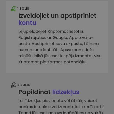
1.SOLIS
Izveidojiet un apstipriniet
kontu
Lejupielādējiet Kriptomat lietotni.
Reģistrējieties ar Google, Apple vai e-
pastu. Apstipriniet savu e-pastu, tālruņa
numuru un identitāti. Apsveicam, dažu
minūšu laikā jūs esat iespēju izmantot visu
Kriptomat platformas potenciālu!
2.SOLIS
Papildināt
līdzekļus
Lai līdzekļus pievienotu vēl ātrāk, veiciet
bankas iemaksu vai izmantojiet kredītkarti!
Tagad jūs esat gatavs iegādāties un vairāk