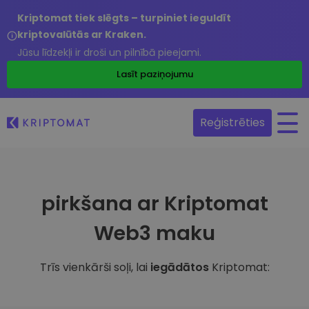
Kriptomat tiek slēgts – turpiniet ieguldīt
kriptovalūtās ar Kraken.
Jūsu līdzekļi ir droši un pilnībā pieejami.
Lasīt paziņojumu
Reģistrēties
pirkšana ar Kriptomat
Web3 maku
Trīs vienkārši soļi, lai
iegādātos
Kriptomat: