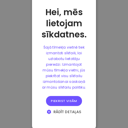
Hei, mēs
lietojam
sīkdatnes.
Šajā tīmekļa vietnē tiek
izmantoti sīkfaili, lai
uzlabotu lietotāju
pieredzi. Izmantojot
mūsu tīmekļa vietni, jūs
piekrītat visu sīkfailu
izmantošanai saskaņā
ar mūsu sīkfailu politiku.
PIEKRIST VISĀM
RĀDĪT DETAĻAS
STRIKTI
NEPIECIEŠAMIE