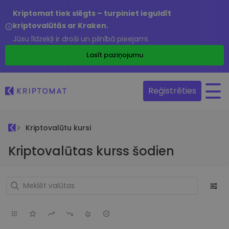
Kriptomat tiek slēgts – turpiniet ieguldīt
kriptovalūtās ar Kraken.
Jūsu līdzekļi ir droši un pilnībā pieejami.
Lasīt paziņojumu
Reģistrēties
Kriptovalūtu kursi
Kriptovalūtas kurss šodien