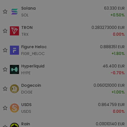
Solana
63.330 EUR
SOL
+0.50%
TRON
0.283273000 EUR
TRX
0.00%
Figure Heloc
0.888351 EUR
FIGR_HELOC
+1.80%
Hyperliquid
46.400 EUR
HYPE
-0.70%
Dogecoin
0.060121000 EUR
DOGE
+1.00%
USDS
0.864759 EUR
USDS
0.00%
Rain
0.011010140 EUR