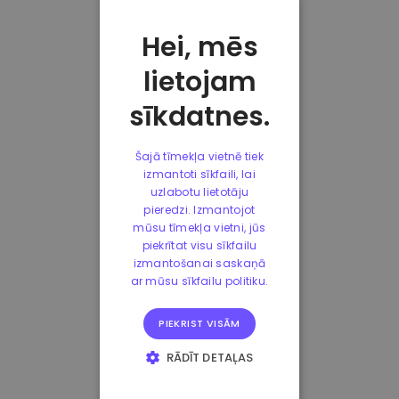
Hei, mēs
lietojam
sīkdatnes.
Šajā tīmekļa vietnē tiek
izmantoti sīkfaili, lai
uzlabotu lietotāju
pieredzi. Izmantojot
mūsu tīmekļa vietni, jūs
piekrītat visu sīkfailu
izmantošanai saskaņā
ar mūsu sīkfailu politiku.
PIEKRIST VISĀM
RĀDĪT DETAĻAS
STRIKTI