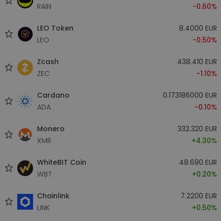
RAIN
-0.60%
LEO Token
8.4000 EUR
LEO
-0.50%
Zcash
438.410 EUR
ZEC
-1.10%
Cardano
0.173186000 EUR
ADA
-0.10%
Monero
332.320 EUR
XMR
+4.30%
WhiteBIT Coin
48.690 EUR
WBT
+0.20%
Chainlink
7.2200 EUR
LINK
+0.50%