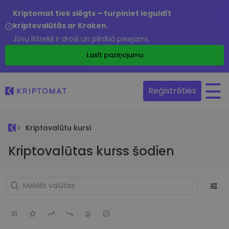
Kriptomat tiek slēgts – turpiniet ieguldīt
kriptovalūtās ar Kraken.
Jūsu līdzekļi ir droši un pilnībā pieejami.
Lasīt paziņojumu
Reģistrēties
Kriptovalūtu kursi
Kriptovalūtas kurss šodien