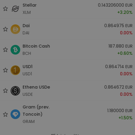
Stellar
0.143206000 EUR
XLM
+3.20%
Dai
0.864975 EUR
DAI
0.00%
Bitcoin Cash
187.880 EUR
BCH
+0.60%
USD1
0.864714 EUR
USD1
0.00%
Ethena USDe
0.864672 EUR
USDE
0.00%
Gram (prev.
1.180000 EUR
Toncoin)
+1.50%
GRAM