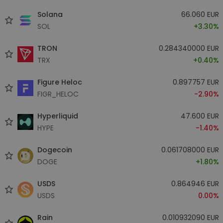
Solana
66.060 EUR
SOL
+3.30%
TRON
0.284340000 EUR
TRX
+0.40%
Figure Heloc
0.897757 EUR
FIGR_HELOC
-2.90%
Hyperliquid
47.600 EUR
HYPE
-1.40%
Dogecoin
0.061708000 EUR
DOGE
+1.80%
USDS
0.864946 EUR
USDS
0.00%
Rain
0.010932090 EUR