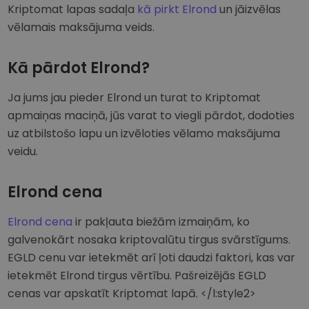
Kriptomat lapas sadaļa
kā pirkt Elrond
un jāizvēlas
vēlamais maksājuma veids.
Kā pārdot Elrond?
Ja jums jau pieder Elrond un turat to Kriptomat
apmaiņas maciņā, jūs varat to viegli pārdot, dodoties
uz atbilstošo lapu un izvēloties vēlamo maksājuma
veidu.
Elrond cena
Elrond cena
ir pakļauta biežām izmaiņām, ko
galvenokārt nosaka kriptovalūtu tirgus svārstīgums.
EGLD cenu var ietekmēt arī ļoti daudzi faktori, kas var
ietekmēt Elrond tirgus vērtību. Pašreizējās EGLD
cenas var apskatīt Kriptomat lapā. </l:style2>