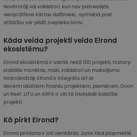
Novērotāji vai validatori, kuri nav pašreizējās
vienprātības kārtas dalībnieki, apmaiņā pret
atlīdzību var pildīt zvejnieka lomu.
Kāda veida projekti veido Elrond
ekosistēmu?
Elrond ekosistēmā ir vairāk nekā 100 projekti, tostarp
stabilās monētas, maki, validatori un maksājumu
nodrošinātāji. Elrond ir integrēts arī ar
decentralizētiem finanšu projektiem, piemēram, Orion
un Reef. UTU un ARPA ir citi tā blokķēdē balstītie
projekti.
Kā pirkt Elrond?
Elrond pirkšana ir ļoti vienkārša. Jums tikai jāapmeklē