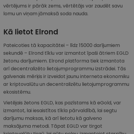
vērtējums ir pārāk zems, vērtētājs var zaudēt savu
lomu un viņam jāmaksā soda nauda.
Kā lietot Elrond
Pateicoties tā kapacitātei – līdz 15000 darījumiem
sekundē – Elrond tīklu var izmantot īpaši ātriem EGLD
žetonu darījumiem. Elrond platforma tiek izmantota
arī decentralizēto lietojumprogrammu izstrādei. Tās
galvenais mērķis ir izveidot jaunu interneta ekonomiku
ar kriptovalūtu un decentralizētu lietojumprogrammu
ekosistēmu.
Vietējais žetons EGLD, kas pazīstams kā eGold, var
izmantot, lai iesaistītos tīkla pārvaldībā, lai segtu
darījumu maksas, kā arī lietotu kā galveno
maksājuma metodi. Tāpat EGLD var tirgot
kriptovalūtu tirgū, lai gūtu peļņu, izmantojot starpību