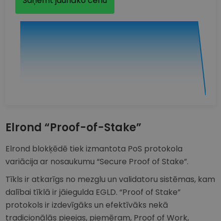
Saņemt jaunāko cenu
Elrond “Proof-of-Stake”
Elrond blokķēdē tiek izmantota PoS protokola
variācija ar nosaukumu “Secure Proof of Stake”.
Tīkls ir atkarīgs no mezglu un validatoru sistēmas, kam
dalībai tīklā ir jāiegulda EGLD. “Proof of Stake”
protokols ir izdevīgāks un efektīvāks nekā
tradicionālās pieejas, piemēram, Proof of Work,