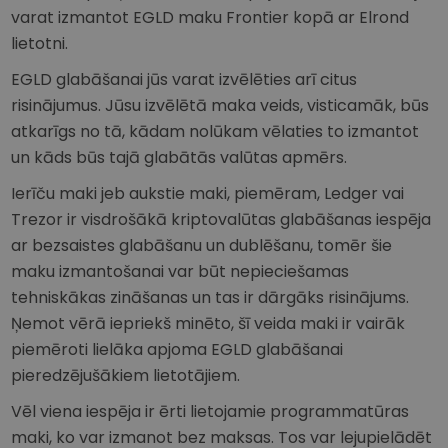
varat izmantot EGLD maku Frontier kopā ar Elrond
lietotni.
EGLD glabāšanai jūs varat izvēlēties arī citus
risinājumus. Jūsu izvēlētā maka veids, visticamāk, būs
atkarīgs no tā, kādam nolūkam vēlaties to izmantot
un kāds būs tajā glabātās valūtas apmērs.
Ierīču maki jeb aukstie maki, piemēram, Ledger vai
Trezor ir visdrošākā kriptovalūtas glabāšanas iespēja
ar bezsaistes glabāšanu un dublēšanu, tomēr šie
maku izmantošanai var būt nepieciešamas
tehniskākas zināšanas un tas ir dārgāks risinājums.
Ņemot vērā iepriekš minēto, šī veida maki ir vairāk
piemēroti lielāka apjoma EGLD glabāšanai
pieredzējušākiem lietotājiem.
Vēl viena iespēja ir ērti lietojamie programmatūras
maki, ko var izmanot bez maksas. Tos var lejupielādēt