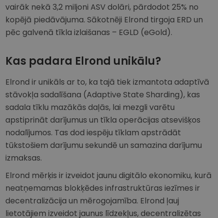
vairāk nekā 3,2 miljoni ASV dolāri, pārdodot 25% no
kopējā piedāvājuma. Sākotnēji Elrond tirgoja ERD un
pēc galvenā tīkla izlaišanas – EGLD (eGold).
Kas padara Elrond unikālu?
Elrond ir unikāls ar to, ka tajā tiek izmantota adaptīvā
stāvokļa sadalīšana (Adaptive State Sharding), kas
sadala tīklu mazākās daļās, lai mezgli varētu
apstiprināt darījumus un tīkla operācijas atsevišķos
nodalījumos. Tas dod iespēju tīklam apstrādāt
tūkstošiem darījumu sekundē un samazina darījumu
izmaksas.
Elrond mērķis ir izveidot jaunu digitālo ekonomiku, kurā
neatņemamas blokķēdes infrastruktūras iezīmes ir
decentralizācija un mērogojamība. Elrond ļauj
lietotājiem izveidot jaunus līdzekļus, decentralizētas