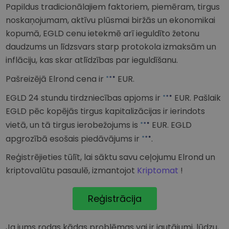
Papildus tradicionālajiem faktoriem, piemēram, tirgus
noskaņojumam, aktīvu plūsmai biržās un ekonomikai
kopumā, EGLD cenu ietekmē arī ieguldīto žetonu
daudzums un līdzsvars starp protokola izmaksām un
inflāciju, kas skar atlīdzības par ieguldīšanu.
Pašreizējā Elrond cena ir
EUR
.
EGLD 24 stundu tirdzniecības apjoms ir
EUR
. Pašlaik
EGLD pēc kopējās tirgus kapitalizācijas ir ierindots
vietā, un tā tirgus ierobežojums is
EUR
. EGLD
apgrozībā esošais piedāvājums ir
.
Reģistrējieties tūlīt, lai sāktu savu ceļojumu Elrond un
kriptovalūtu pasaulē, izmantojot
Kriptomat
!
Reģistrācija
Ja jums rodas kādas problēmas vai ir jautājumi, lūdzu,