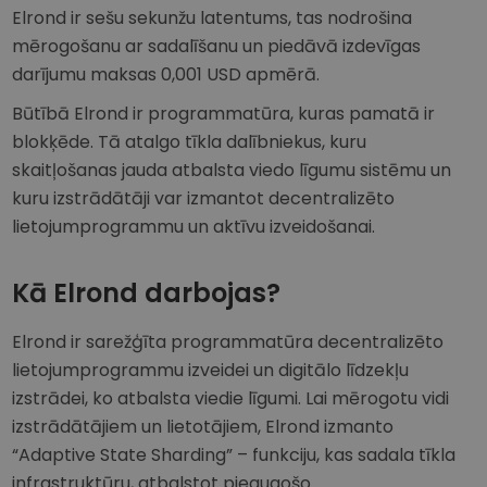
Elrond ir sešu sekunžu latentums, tas nodrošina
mērogošanu ar sadalīšanu un piedāvā izdevīgas
darījumu maksas 0,001 USD apmērā.
Būtībā Elrond ir programmatūra, kuras pamatā ir
blokķēde. Tā atalgo tīkla dalībniekus, kuru
skaitļošanas jauda atbalsta viedo līgumu sistēmu un
kuru izstrādātāji var izmantot decentralizēto
lietojumprogrammu un aktīvu izveidošanai.
Kā Elrond darbojas?
Elrond ir sarežģīta programmatūra decentralizēto
lietojumprogrammu izveidei un digitālo līdzekļu
izstrādei, ko atbalsta viedie līgumi. Lai mērogotu vidi
izstrādātājiem un lietotājiem, Elrond izmanto
“Adaptive State Sharding” – funkciju, kas sadala tīkla
infrastruktūru, atbalstot pieaugošo