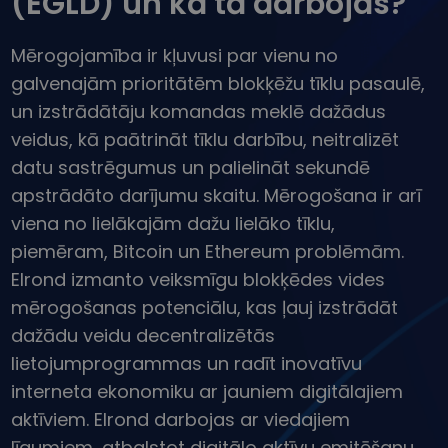
(EGLD) un kā tā darbojas?
...šodien vērtība būtu
Inteliģentie portfeļi
Gudrs veids, kā investēt kriptovalūtās
Mērogojamība ir kļuvusi par vienu no
Kriptomat Maks
galvenajām prioritātēm blokķēžu tīklu pasaulē,
Drošs un vienkāršs kriptovalūtu maks
un izstrādātāju komandas meklē dažādus
Ieguldījumu palīgs
veidus, kā paātrināt tīklu darbību, neitralizēt
Atrodi savu kripto stratēģiju
datu sastrēgumus un palielināt sekundē
apstrādāto darījumu skaitu. Mērogošana ir arī
KriptoEarn
Nopelniet atlīdzību par savu kriptovalūtu
viena no lielākajām dažu lielāko tīklu,
piemēram, Bitcoin un Ethereum problēmām.
Seifs
Uzkrājiet kriptovalūtu nākotnei
Elrond izmanto veiksmīgu blokķēdes vides
mērogošanas potenciālu, kas ļauj izstrādāt
Atkārtotie pirkumi
dažādu veidu decentralizētās
Regulāri plānotie ieguldījumi (DCA)
lietojumprogrammas un radīt inovatīvu
Brīdinājumi par cenām
interneta ekonomiku ar jauniem digitālajiem
Jūsu iecienītāko žetonu cenu atjauninājumi reāllaikā
aktīviem. Elrond darbojas ar viedajiem
Aktīvi
līgumiem, atbalstot digitālo aktīvu emitēšanu