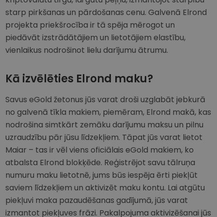
starp pirkšanas un pārdošanas cenu. Galvenā Elrond
projekta priekšrocība ir tā spēja mērogot un
piedāvāt izstrādātājiem un lietotājiem elastību,
vienlaikus nodrošinot lielu darījumu ātrumu.
Kā izvēlēties Elrond maku?
Savus eGold žetonus jūs varat droši uzglabāt jebkurā
no galvenā tīkla makiem, piemēram, Elrond makā, kas
nodrošina simtkārt zemāku darījumu maksu un pilnu
uzraudzību pār jūsu līdzekļiem. Tāpat jūs varat lietot
Maiar – tas ir vēl viens oficiālais eGold makiem, ko
atbalsta Elrond blokķēde. Reģistrējot savu tālruņa
numuru maku lietotnē, jums būs iespēja ērti piekļūt
saviem līdzekļiem un aktivizēt maku kontu. Lai atgūtu
piekļuvi maka pazaudēšanas gadījumā, jūs varat
izmantot piekļuves frāzi. Pakalpojuma aktivizēšanai jūs