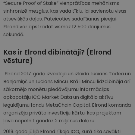
“Secure Proof of Stake” vienprātības mehānisms
sinhronizē mezglus, kas vada tīklu, lai savienotu visas
atsevišķās daļas. Pateicoties sadalīšanas pieejai,
Elrond var apstrādāt vismaz 12 500 darījumus
sekundē.
Kas ir Elrond dibinātāji? (Elrond
vēsture)
Elrond 2017. gadā izveidoja un izlaida Lucians Todea un
Benjamiņš un Lucians Mincu. Brāļi Mincu līdzdibināja arī
sākotnējo monētu piedāvājumu informācijas
apkopotāju ICO Market Data un digitālo aktīvu
ieguldījumu fondu MetaChain Capital. Elrond komanda
organizēja privāto investīciju kārtu, kas projektam
ļāva nopelnīt gandrīz 2 miljonus dolāru.
2019. gada jūlijā Elrond rīkoja ICO, kurā tika savākti