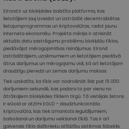
Elrond ir uz blokķēdes balstīta platforma, kas
lietotājiem ļauj izveidot un izstrādāt decentralizētas
lietojumprogrammas un kriptovalūtas, radot jaunu
interneta ekonomiku. Projekta mērķis ir atrisināt
aktuālo datu sastrēgumu problēmu blokķēžu tīklos,
piedāvājot mērogojamības risinājumus. Elrond
izstrādātājiem, uzņēmumiem un lietotājiem piedāvā
ātrus darījumus un mērogojamu vidi, kā arī lietotājam
draudzīgu pieredzi un zemas darījumu maksas.
Tiek uzskatīts, ka tīkls var nodrošināt līdz pat 15 000
darījumiem sekundē, kas padara to par vienu no
ātrākajiem blokķēdes tīkliem tirgū. Tā vietējais žetons
ir eGold ar atzīmi EGLD – daudzfunkcionāla
kriptovalūta, kas tiek izmantots ieguldījumiem,
balsošanai un darījumu veikšanai tīklā. Tas ir arī
galvenais tīkla dalībnieku atlīdzību sistēmas līdzeklis.