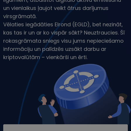
Atklājiet investīciju iespējas
un vienlaikus ļaujot veikt ātrus darījumus
Portfeļa analīze
virsgrāmatā.
Viedas atziņas optimālai veiktspējai
Vēlaties iegādāties Elrond (EGLD), bet nezināt,
kas tas ir un ar ko vispār sākt? Neuztraucies. Šī
rokasgrāmata sniegs visu jums nepieciešamo
informāciju un palīdzēs uzsākt darbu ar
kriptovalūtām – vienkārši un ērti.