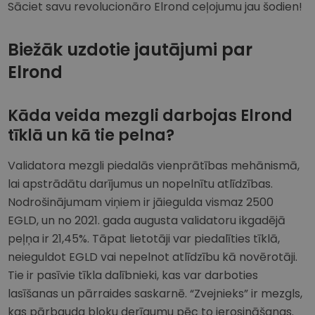
Sāciet savu revolucionāro Elrond ceļojumu jau šodien!
Biežāk uzdotie jautājumi par
Elrond
Kāda veida mezgli darbojas Elrond
tīklā un kā tie pelna?
Validatora mezgli piedalās vienprātības mehānismā,
lai apstrādātu darījumus un nopelnītu atlīdzības.
Nodrošinājumam viņiem ir jāiegulda vismaz 2500
EGLD, un no 2021. gada augusta validatoru ikgadējā
peļņa ir 21,45%. Tāpat lietotāji var piedalīties tīklā,
neieguldot EGLD vai nepelnot atlīdzību kā novērotāji.
Tie ir pasīvie tīkla dalībnieki, kas var darboties
lasīšanas un pārraides saskarnē. “Zvejnieks” ir mezgls,
kas pārbauda bloku derīgumu pēc to ierosināšanas.