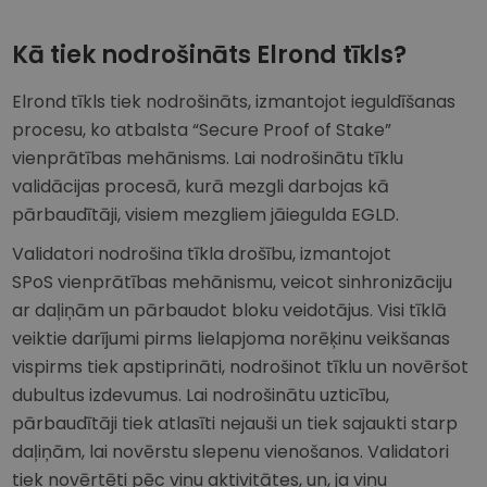
Kā tiek nodrošināts Elrond tīkls?
Elrond tīkls tiek nodrošināts, izmantojot ieguldīšanas
procesu, ko atbalsta “Secure Proof of Stake”
vienprātības mehānisms. Lai nodrošinātu tīklu
validācijas procesā, kurā mezgli darbojas kā
pārbaudītāji, visiem mezgliem jāiegulda EGLD.
Validatori nodrošina tīkla drošību, izmantojot
SPoS vienprātības mehānismu, veicot sinhronizāciju
ar daļiņām un pārbaudot bloku veidotājus. Visi tīklā
veiktie darījumi pirms lielapjoma norēķinu veikšanas
vispirms tiek apstiprināti, nodrošinot tīklu un novēršot
dubultus izdevumus. Lai nodrošinātu uzticību,
pārbaudītāji tiek atlasīti nejauši un tiek sajaukti starp
daļiņām, lai novērstu slepenu vienošanos. Validatori
tiek novērtēti pēc viņu aktivitātes, un, ja viņu