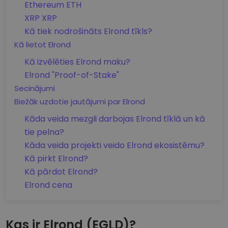
Ethereum ETH
XRP XRP
Kā tiek nodrošināts Elrond tīkls?
Kā lietot Elrond
Kā izvēlēties Elrond maku?
Elrond "Proof-of-Stake"
Secinājumi
Biežāk uzdotie jautājumi par Elrond
Kāda veida mezgli darbojas Elrond tīklā un kā
tie pelna?
Kāda veida projekti veido Elrond ekosistēmu?
Kā pirkt Elrond?
Kā pārdot Elrond?
Elrond cena
Kas ir Elrond (EGLD)?