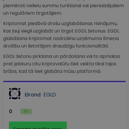
piemēroti nelielu summu turēšanai vai pieredzējušiem
un regulāriem tirgotājiem.
Kriptomat piedāvā drošu uzglabāšanas risinājumu,
kas ļauj viegli uzglabāt un tirgot EGDL žetonus. EGDL
glabāšana Kriptomat nodrošina uzņēmuma līmeņa
drošību un lietotājam draudzīgu funkcionalitāti.
EGDL žetonu pirkšana un pārdošana vai to apmaiņa
pret jebkuru citu kriptovalūtu tiek veikta tikai tajos
brīžos, kad tā tiek glabāta mūsu platformā.
Elrond
EGLD
0
0%