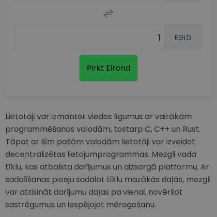
EGLD
Pirkt Elrond
Lietotāji var izmantot viedos līgumus ar vairākām
programmēšanas valodām, tostarp C, C++ un Rust.
Tāpat ar šīm pašām valodām lietotāji var izveidot
decentralizētas lietojumprogrammas. Mezgli vada
tīklu, kas atbalsta darījumus un aizsargā platformu. Ar
sadalīšanas pieeju sadalot tīklu mazākās daļās, mezgli
var atrisināt darījumu daļas pa vienai, novēršot
sastrēgumus un iespējojot mērogošanu.