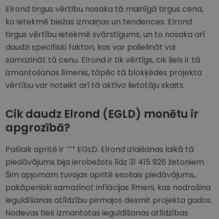
Elrond tirgus vērtību nosaka tā mainīgā tirgus cena,
ko ietekmē biežas izmaiņas un tendences. Elrond
tirgus vērtību ietekmē svārstīgums, un to nosaka arī
daudzi specifiski faktori, kas var palielināt vai
samazināt tā cenu. Elrond ir tik vērtīgs, cik liels ir tā
izmantošanas līmenis, tāpēc tā blokķēdes projekta
vērtību var noteikt arī tā aktīvo lietotāju skaits.
Cik daudz Elrond (EGLD) monētu ir
apgrozībā?
Pašlaik apritē ir
EGLD. Elrond izlaišanas laikā tā
piedāvājums bija ierobežots līdz 31 415 926 žetoniem.
Šim apjomam tuvojas apritē esošais piedāvājums,
pakāpeniski samazinot inflācijas līmeni, kas nodrošina
ieguldīšanas atlīdzību pirmajos desmit projekta gados.
Nodevas tiek izmantotas ieguldīšanas atlīdzības