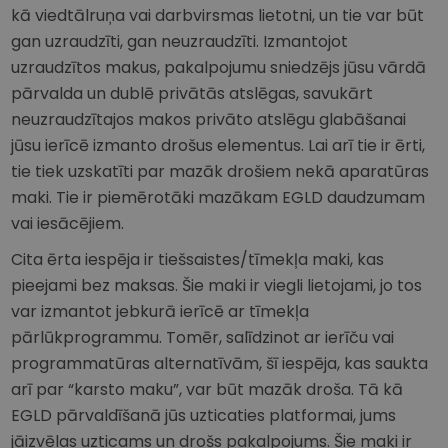
kā viedtālruņa vai darbvirsmas lietotni, un tie var būt
gan uzraudzīti, gan neuzraudzīti. Izmantojot
uzraudzītos makus, pakalpojumu sniedzējs jūsu vārdā
pārvalda un dublē privātās atslēgas, savukārt
neuzraudzītajos makos privāto atslēgu glabāšanai
jūsu ierīcē izmanto drošus elementus. Lai arī tie ir ērti,
tie tiek uzskatīti par mazāk drošiem nekā aparatūras
maki. Tie ir piemērotāki mazākam EGLD daudzumam
vai iesācējiem.
Cita ērta iespēja ir tiešsaistes/tīmekļa maki, kas
pieejami bez maksas. Šie maki ir viegli lietojami, jo tos
var izmantot jebkurā ierīcē ar tīmekļa
pārlūkprogrammu. Tomēr, salīdzinot ar ierīču vai
programmatūras alternatīvām, šī iespēja, kas saukta
arī par “karsto maku”, var būt mazāk droša. Tā kā
EGLD pārvaldīšanā jūs uzticaties platformai, jums
jāizvēlas uzticams un drošs pakalpojums. Šie maki ir