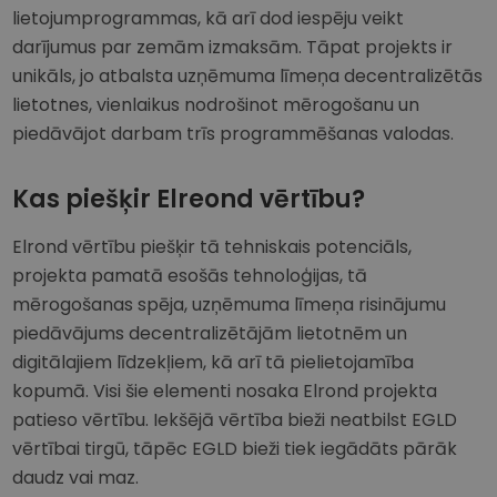
lietojumprogrammas, kā arī dod iespēju veikt
darījumus par zemām izmaksām. Tāpat projekts ir
unikāls, jo atbalsta uzņēmuma līmeņa decentralizētās
lietotnes, vienlaikus nodrošinot mērogošanu un
piedāvājot darbam trīs programmēšanas valodas.
Kas piešķir Elreond vērtību?
Elrond vērtību piešķir tā tehniskais potenciāls,
projekta pamatā esošās tehnoloģijas, tā
mērogošanas spēja, uzņēmuma līmeņa risinājumu
piedāvājums decentralizētājām lietotnēm un
digitālajiem līdzekļiem, kā arī tā pielietojamība
kopumā. Visi šie elementi nosaka Elrond projekta
patieso vērtību. Iekšējā vērtība bieži neatbilst EGLD
vērtībai tirgū, tāpēc EGLD bieži tiek iegādāts pārāk
daudz vai maz.