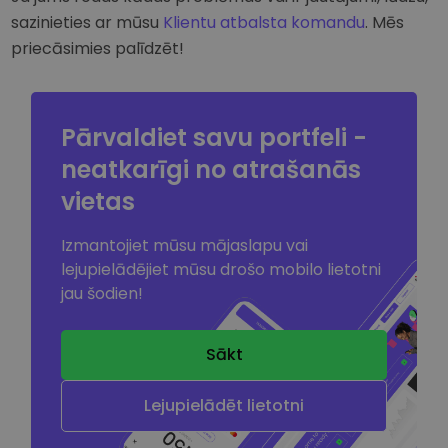
sazinieties ar mūsu
Klientu atbalsta komandu
. Mēs
priecāsimies palīdzēt!
Pārvaldiet savu portfeli -
neatkarīgi no atrašanās
vietas
Izmantojiet mūsu mājaslapu vai
lejupielādējiet mūsu drošo mobilo lietotni
jau šodien!
Sākt
Lejupielādēt lietotni