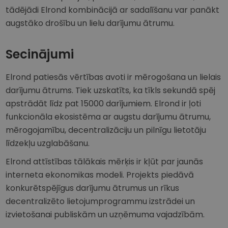
tādējādi Elrond kombinācijā ar sadalīšanu var panākt
augstāko drošību un lielu darījumu ātrumu.
Secinājumi
Elrond patiesās vērtības avoti ir mērogošana un lielais
darījumu ātrums. Tiek uzskatīts, ka tīkls sekundā spēj
apstrādāt līdz pat 15000 darījumiem. Elrond ir ļoti
funkcionāla ekosistēma ar augstu darījumu ātrumu,
mērogojamību, decentralizāciju un pilnīgu lietotāju
līdzekļu uzglabāšanu.
Elrond attīstības tālākais mērķis ir kļūt par jaunās
interneta ekonomikas modeli. Projekts piedāvā
konkurētspējīgus darījumu ātrumus un rīkus
decentralizēto lietojumprogrammu izstrādei un
izvietošanai publiskām un uzņēmuma vajadzībām.