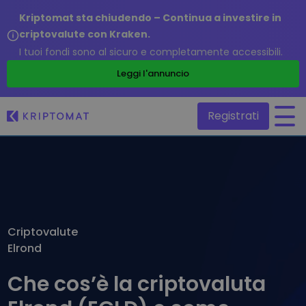
Kriptomat sta chiudendo – Continua a investire in
criptovalute con Kraken.
I tuoi fondi sono al sicuro e completamente accessibili.
/
Leggi l'annuncio
Registrati
Tutti i prezzi
Più di 300 criptovalute
Top Vincitori & Perdenti
Trova opportunità di investimento
Criptovalute
Compra e vendi criptovalute
Elrond
Compra più di 300 criptovalute
Aggiunte di recente
Token appena aggiunti su Kriptomat
Scambia criptovalute
Che cos’è la criptovaluta
Oltre 1.000 combinazioni di coppie
Cosa sarebbe successo se avessi acquistato 100€ di…