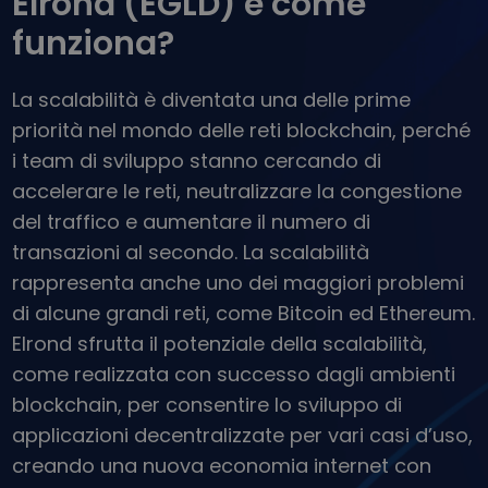
Elrond (EGLD) e come
...oggi il valore sarebbe
Portafogli intelligenti
funziona?
L’investimento intelligente in criptovalute
Wallet Kriptomat
La scalabilità è diventata una delle prime
Un wallet di criptovalute semplice e sicuro
priorità nel mondo delle reti blockchain, perché
Scoperta investimenti
i team di sviluppo stanno cercando di
Trova la tua strategia crypto
accelerare le reti, neutralizzare la congestione
KriptoEarn
del traffico e aumentare il numero di
Guadagna premi sulle tue criptovalute
transazioni al secondo. La scalabilità
Salvadanaio
rappresenta anche uno dei maggiori problemi
Risparmia criptovalute per il tuo futuro
di alcune grandi reti, come Bitcoin ed Ethereum.
Elrond sfrutta il potenziale della scalabilità,
Acquisto ricorrente
Investimenti pianificati su base regolare (DCA)
come realizzata con successo dagli ambienti
blockchain, per consentire lo sviluppo di
Avvisi di prezzo
Aggiornamenti dei prezzi in tempo reale dei tuoi token preferiti
applicazioni decentralizzate per vari casi d’uso,
creando una nuova economia internet con
Scopri asset