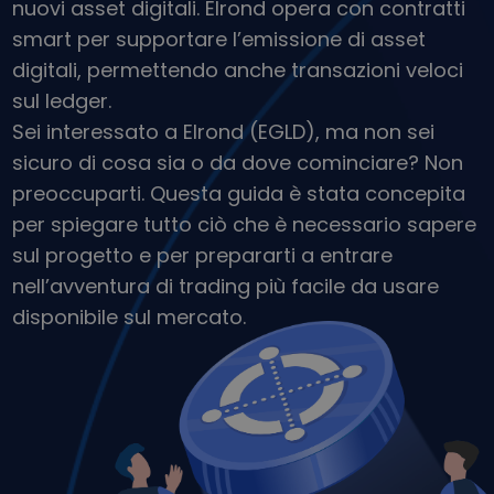
nuovi asset digitali. Elrond opera con contratti
Scopri opportunità di investimento
smart per supportare l’emissione di asset
Analisi dei dati del portafoglio
digitali, permettendo anche transazioni veloci
Informazioni utili per performance ottimali
sul ledger.
Sei interessato a Elrond (EGLD), ma non sei
sicuro di cosa sia o da dove cominciare? Non
preoccuparti. Questa guida è stata concepita
per spiegare tutto ciò che è necessario sapere
sul progetto e per prepararti a entrare
nell’avventura di trading più facile da usare
disponibile sul mercato.