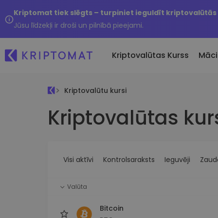
Kriptomat tiek slēgts – turpiniet ieguldīt kriptovalūtās
Jūsu līdzekļi ir droši un pilnībā pieejami.
Kriptovalūtas Kurss
Māci
Kriptovalūtu kursi
Pirkt un pārdot kripto
Kriptovalūtas kur
Visas cenas
Tikko 
Pērciet vairāk nekā 300
Vairāk nekā 300 kriptovalūtu
Nesen 
kriptovalūtas
Ja es
Lielākie Ieguvēji un Zaudētāji
Kripto maiņa
vērtī
Atrodiet investīciju iespējas
Vairāk nekā 1000 valūtu pā
...šodi
iespējas
Visi aktīvi
Kontrolsaraksts
Ieguvēji
Zaudē
Inteliģentie portfeļi
Gudrs veids, kā investēt
Valūta
kriptovalūtās
Kriptomat Maks
Bitcoin
Drošs un vienkāršs kriptova