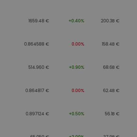
1659.48 €
+0.40%
200.3B €
0.864588 €
0.00%
158.4B €
514.960 €
+0.90%
68.6B €
0.864817 €
0.00%
62.4B €
0.897124 €
+0.50%
56.1B €
65.050 €
+2.00%
37.9B €