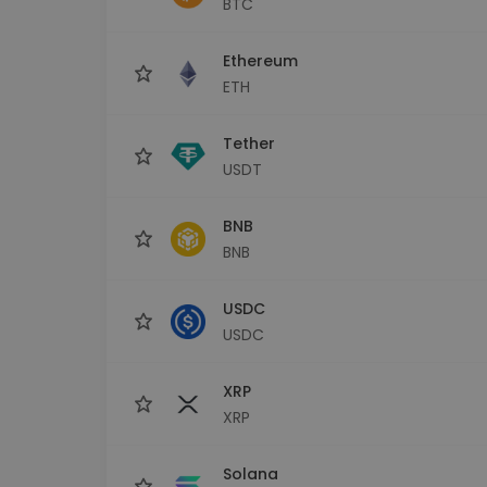
BTC
maks
Ieguldījumu palīgs
Ethereum
Atrodi savu kripto stratēģiju
ETH
Tether
USDT
BNB
BNB
USDC
USDC
XRP
XRP
Solana