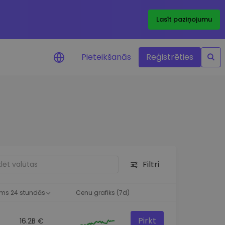
Lasīt paziņojumu
Pieteikšanās
Reģistrēties
ājumi par cenām
ienītāko žetonu cenu
ājumi reāllaikā
 investīciju iespējas
Filtri
a analīze
tziņas optimālai
ai
ms 24 stundās
Cenu grafiks (7d)
Pirkt
16.2B €