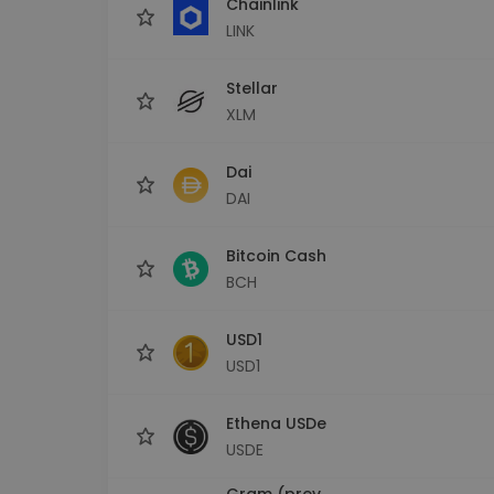
Chainlink
LINK
Stellar
XLM
Dai
DAI
Bitcoin Cash
BCH
USD1
USD1
Ethena USDe
USDE
Gram (prev.