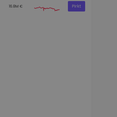
Pirkt
16.8M €