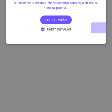
piekrītat visu sīkfailu izmantošanai saskaņā ar mūsu
1.180000 €
+1.90%
3.2B €
sīkfailu politiku.
PIEKRIST VISĀM
RĀDĪT DETAĻAS
STRIKTI NEPIECIEŠAMIE
VEIKTSPĒJAS
MĒRĶA
FUNKCIONALITĀTES