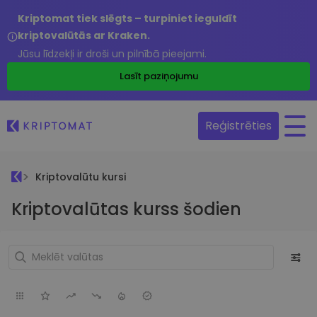
Kriptomat tiek slēgts – turpiniet ieguldīt
kriptovalūtās ar Kraken.
Jūsu līdzekļi ir droši un pilnībā pieejami.
Lasīt paziņojumu
Reģistrēties
Kriptovalūtu kursi
Kriptovalūtas kurss šodien