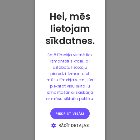
Hei, mēs
lietojam
sīkdatnes.
Šajā tīmekļa vietnē tiek
izmantoti sīkfaili, lai
uzlabotu lietotāju
pieredzi. Izmantojot
mūsu tīmekļa vietni, jūs
piekrītat visu sīkfailu
izmantošanai saskaņā
ar mūsu sīkfailu politiku.
PIEKRIST VISĀM
RĀDĪT DETAĻAS
STRIKTI