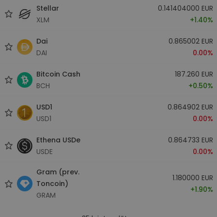
Stellar
0.141404000 EUR
XLM
+1.40%
Dai
0.865002 EUR
DAI
0.00%
Bitcoin Cash
187.260 EUR
BCH
+0.50%
USD1
0.864902 EUR
USD1
0.00%
Ethena USDe
0.864733 EUR
USDE
0.00%
Gram (prev.
1.180000 EUR
Toncoin)
+1.90%
GRAM