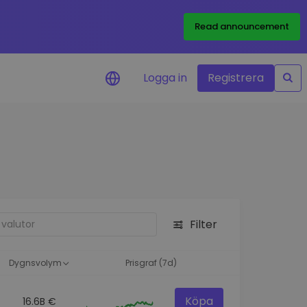
Read announcement
Logga in
Registrera
rm
eringar i realtid för dina
nt
 tillgångar
nvesteringsmöjligheter
Filter
analys
ikter för optimal
a
Dygnsvolym
Prisgraf (7d)
Köpa
16.6B €