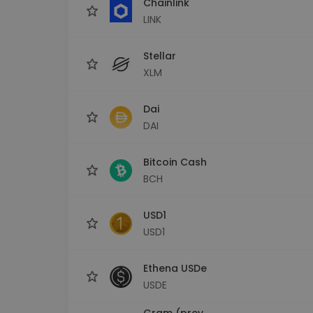
Chainlink
LINK
Stellar
XLM
Dai
DAI
Bitcoin Cash
BCH
USD1
USD1
Ethena USDe
USDE
Gram (prev.