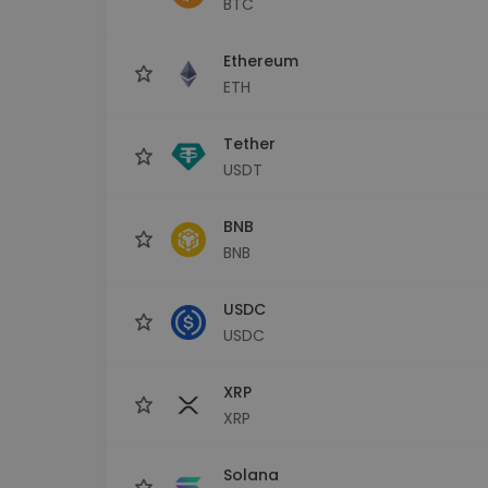
BTC
Investeringsutforskare
Hitta din kryptostrategi
Ethereum
ETH
Tether
USDT
BNB
BNB
USDC
USDC
XRP
XRP
Solana