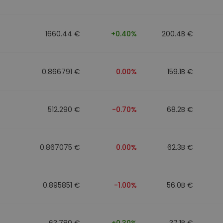
n
1660.44 €
+0.40%
200.4B €
0.866791 €
0.00%
159.1B €
512.290 €
-0.70%
68.2B €
0.867075 €
0.00%
62.3B €
0.895851 €
-1.00%
56.0B €
63.780 €
+0.30%
37.1B €