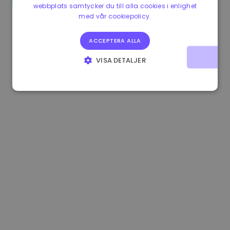
webbplats samtycker du till alla cookies i enlighet
1.160000 €
-3.00%
3.2B €
med vår cookiepolicy.
ACCEPTERA ALLA
VISA DETALJER
STRIKT NÖDVÄNDIGT
PRESTANDA
INRIKTNING
FUNKTIONER