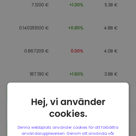
7.1200 €
+1.30%
5.3B €
0.140251000 €
+0.80%
4.8B €
0.867209 €
0.00%
4.0B €
187.190 €
+1.60%
3.8B €
0.867184 €
0.00%
3.5B €
Hej, vi använder
cookies.
0.867107 €
0.00%
3.4B €
Denna webbplats använder cookies för att förbättra
användarupplevelsen. Genom att använda vår