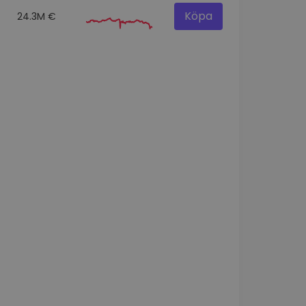
Köpa
24.3M €