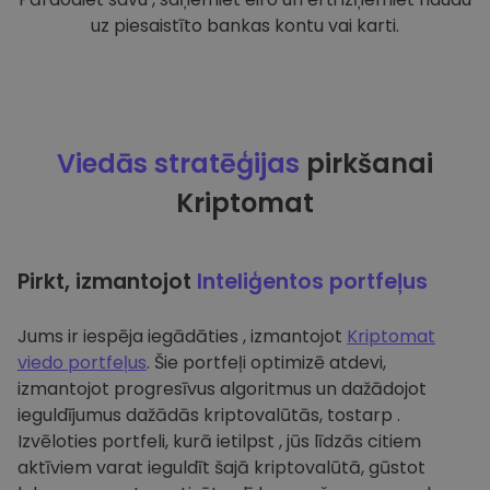
uz piesaistīto bankas kontu vai karti.
Viedās stratēģijas
pirkšanai
Kriptomat
Pirkt, izmantojot
Inteliģentos portfeļus
Jums ir iespēja iegādāties , izmantojot
Kriptomat
viedo portfeļus
. Šie portfeļi optimizē atdevi,
izmantojot progresīvus algoritmus un dažādojot
ieguldījumus dažādās kriptovalūtās, tostarp .
Izvēloties portfeli, kurā ietilpst , jūs līdzās citiem
aktīviem varat ieguldīt šajā kriptovalūtā, gūstot