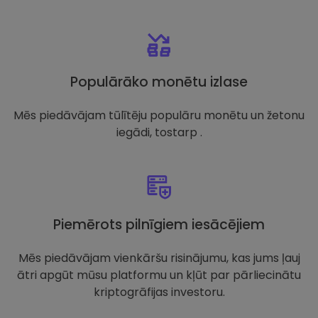
Populārāko monētu izlase
Mēs piedāvājam tūlītēju populāru monētu un žetonu
iegādi, tostarp .
Piemērots pilnīgiem iesācējiem
Mēs piedāvājam vienkāršu risinājumu, kas jums ļauj
ātri apgūt mūsu platformu un kļūt par pārliecinātu
kriptogrāfijas investoru.