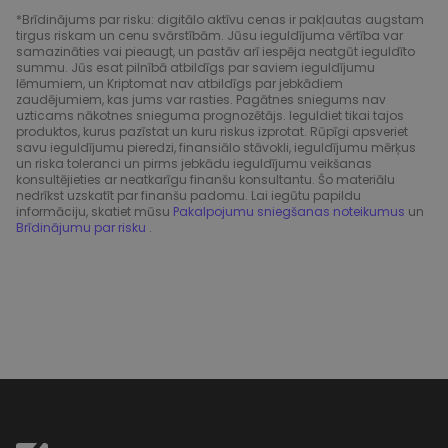
*Brīdinājums par risku: digitālo aktīvu cenas ir pakļautas augstam
tirgus riskam un cenu svārstībām. Jūsu ieguldījuma vērtība var
samazināties vai pieaugt, un pastāv arī iespēja neatgūt ieguldīto
summu. Jūs esat pilnībā atbildīgs par saviem ieguldījumu
lēmumiem, un Kriptomat nav atbildīgs par jebkādiem
zaudējumiem, kas jums var rasties. Pagātnes sniegums nav
uzticams nākotnes snieguma prognozētājs. Ieguldiet tikai tajos
produktos, kurus pazīstat un kuru riskus izprotat. Rūpīgi apsveriet
savu ieguldījumu pieredzi, finansiālo stāvokli, ieguldījumu mērķus
un riska toleranci un pirms jebkādu ieguldījumu veikšanas
konsultējieties ar neatkarīgu finanšu konsultantu. Šo materiālu
nedrīkst uzskatīt par finanšu padomu. Lai iegūtu papildu
informāciju, skatiet mūsu
Pakalpojumu sniegšanas noteikumus
un
Brīdinājumu par risku
.