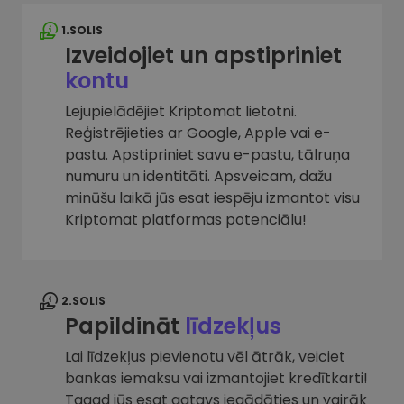
1.SOLIS
Izveidojiet un apstipriniet
kontu
Lejupielādējiet Kriptomat lietotni.
Reģistrējieties ar Google, Apple vai e-
pastu. Apstipriniet savu e-pastu, tālruņa
numuru un identitāti. Apsveicam, dažu
minūšu laikā jūs esat iespēju izmantot visu
Kriptomat platformas potenciālu!
2.SOLIS
Papildināt
līdzekļus
Lai līdzekļus pievienotu vēl ātrāk, veiciet
bankas iemaksu vai izmantojiet kredītkarti!
Tagad jūs esat gatavs iegādāties un vairāk