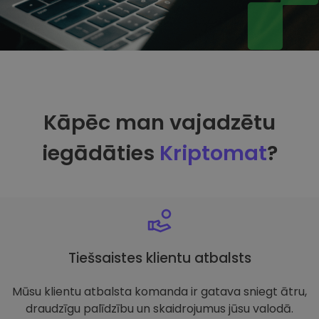
Kāpēc man vajadzētu
iegādāties
Kriptomat
?
Tiešsaistes klientu atbalsts
Mūsu klientu atbalsta komanda ir gatava sniegt ātru,
draudzīgu palīdzību un skaidrojumus jūsu valodā.