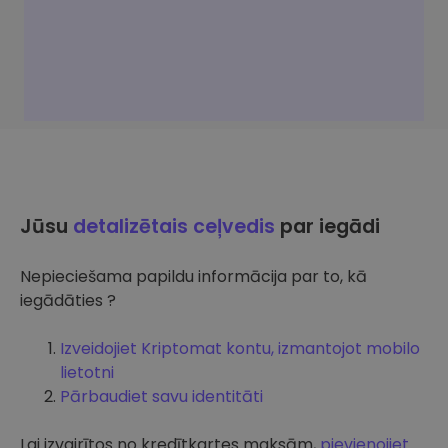
Jūsu
detalizētais ceļvedis
par iegādi
Nepieciešama papildu informācija par to, kā
iegādāties ?
Izveidojiet Kriptomat kontu, izmantojot mobilo
lietotni
Pārbaudiet savu identitāti
Lai izvairītos no kredītkartes maksām,
pievienojiet