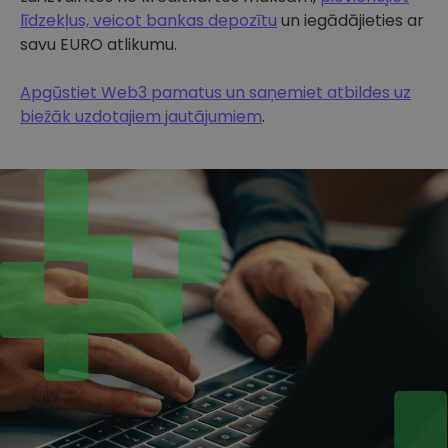
līdzekļus, veicot bankas depozītu
un iegādājieties ar
savu EURO atlikumu.
Apgūstiet Web3 pamatus un saņemiet atbildes uz
biežāk uzdotajiem jautājumiem
.