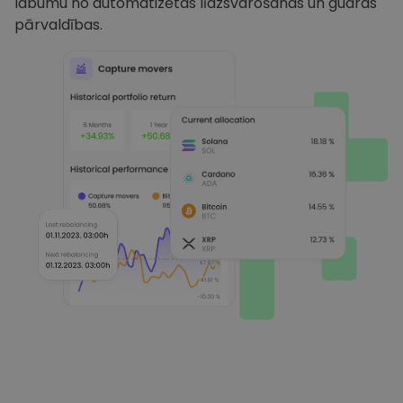
labumu no automatizētas līdzsvarošanas un gudras
pārvaldības.