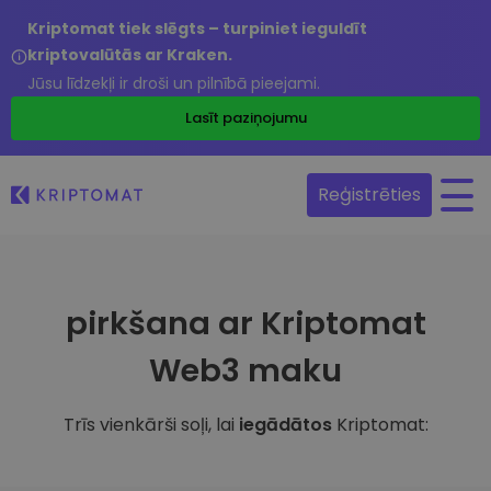
Kriptomat tiek slēgts – turpiniet ieguldīt
kriptovalūtās ar Kraken.
Jūsu līdzekļi ir droši un pilnībā pieejami.
Lasīt paziņojumu
Reģistrēties
pirkšana ar Kriptomat
Web3 maku
Trīs vienkārši soļi, lai
iegādātos
Kriptomat: