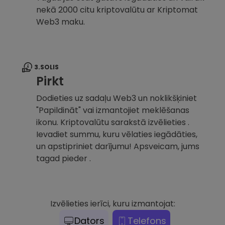
nekā 2000 citu kriptovalūtu ar Kriptomat
Web3 maku.
3.SOLIS
Pirkt
Dodieties uz sadaļu Web3 un noklikšķiniet
"Papildināt" vai izmantojiet meklēšanas
ikonu. Kriptovalūtu sarakstā izvēlieties .
Ievadiet summu, kuru vēlaties iegādāties,
un apstipriniet darījumu! Apsveicam, jums
tagad pieder .
Izvēlieties ierīci, kuru izmantojat:
Dators
Telefons