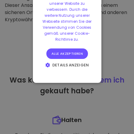
unserer Website zu
Dieser Ansatz macht unsere Plattform zu einem
verbessern. Durch die
sicheren Ort für die Aufbewahrung von und anderen
weitere Nutzung unserer
Kryptowährungen.
Webseite stimmen Sie der
Verwendung von Cookies
gemäß unserer Cookie-
Richtlinie zu.
ALLE AKZEPTIEREN
DETAILS ANZEIGEN
UNBEDINGT
Was kann ich tun
nachdem ich
ERFORDERLICH
gekauft habe?
PERFORMANCE
TARGETING
FUNKTIONALITÄT
Halten