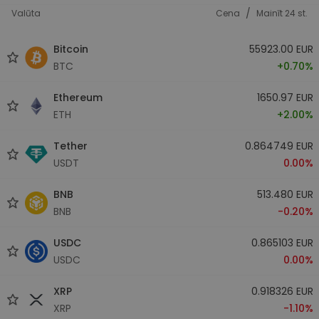
/
Valūta
Cena
Mainīt 24 st.
Bitcoin
55923.00 EUR
BTC
+0.70%
Ethereum
1650.97 EUR
ETH
+2.00%
Tether
0.864749 EUR
USDT
0.00%
BNB
513.480 EUR
BNB
-0.20%
USDC
0.865103 EUR
USDC
0.00%
XRP
0.918326 EUR
XRP
-1.10%