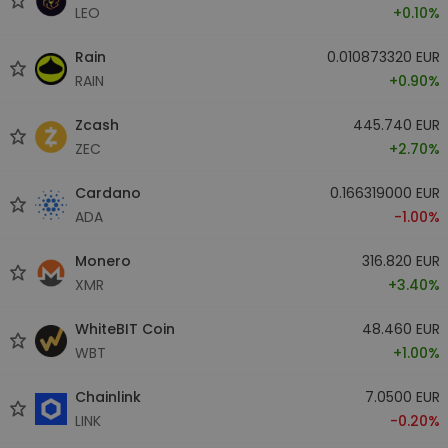
LEO
+0.10%
Rain
0.010873320 EUR
RAIN
+0.90%
Zcash
445.740 EUR
ZEC
+2.70%
Cardano
0.166319000 EUR
ADA
-1.00%
Monero
316.820 EUR
XMR
+3.40%
WhiteBIT Coin
48.460 EUR
WBT
+1.00%
Chainlink
7.0500 EUR
LINK
-0.20%