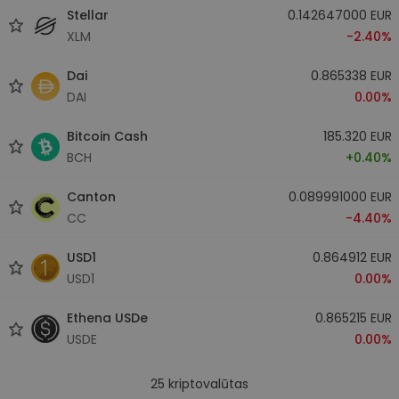
Stellar
0.142647000 EUR
XLM
-2.40%
Dai
0.865338 EUR
DAI
0.00%
Bitcoin Cash
185.320 EUR
BCH
+0.40%
Canton
0.089991000 EUR
CC
-4.40%
USD1
0.864912 EUR
USD1
0.00%
Ethena USDe
0.865215 EUR
USDE
0.00%
25
kriptovalūtas