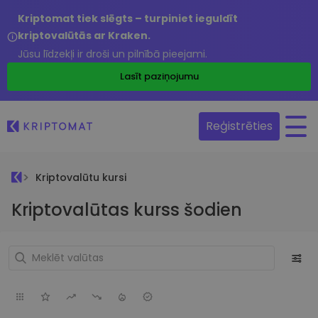
Kriptomat tiek slēgts – turpiniet ieguldīt
kriptovalūtās ar Kraken.
Jūsu līdzekļi ir droši un pilnībā pieejami.
Lasīt paziņojumu
Reģistrēties
Kriptovalūtu kursi
Kriptovalūtas kurss šodien