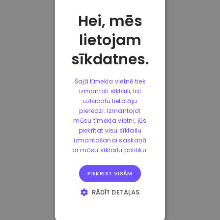
Hei, mēs
lietojam
sīkdatnes.
Šajā tīmekļa vietnē tiek
izmantoti sīkfaili, lai
uzlabotu lietotāju
pieredzi. Izmantojot
mūsu tīmekļa vietni, jūs
piekrītat visu sīkfailu
izmantošanai saskaņā
ar mūsu sīkfailu politiku.
PIEKRIST VISĀM
RĀDĪT DETAĻAS
STRIKTI
NEPIECIEŠAMIE