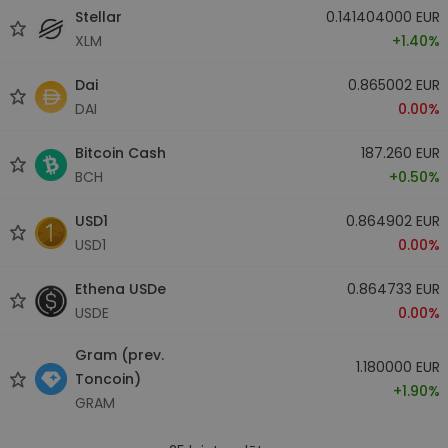
Stellar
0.141404000 EUR
XLM
+1.40%
Dai
0.865002 EUR
DAI
0.00%
Bitcoin Cash
187.260 EUR
BCH
+0.50%
USD1
0.864902 EUR
USD1
0.00%
Ethena USDe
0.864733 EUR
USDE
0.00%
Gram (prev.
1.180000 EUR
Toncoin)
+1.90%
GRAM