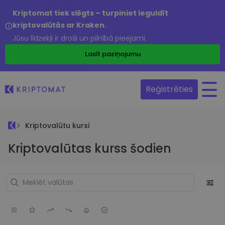
Kriptomat tiek slēgts – turpiniet ieguldīt
kriptovalūtās ar Kraken.
Jūsu līdzekļi ir droši un pilnībā pieejami.
Lasīt paziņojumu
Reģistrēties
Kriptovalūtu kursi
Kriptovalūtas kurss šodien