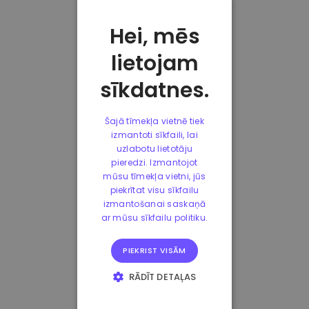
Hei, mēs
lietojam
sīkdatnes.
Šajā tīmekļa vietnē tiek
izmantoti sīkfaili, lai
uzlabotu lietotāju
pieredzi. Izmantojot
mūsu tīmekļa vietni, jūs
piekrītat visu sīkfailu
izmantošanai saskaņā
ar mūsu sīkfailu politiku.
PIEKRIST VISĀM
RĀDĪT DETAĻAS
STRIKTI