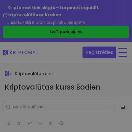
Kriptomat tiek slēgts – turpiniet ieguldīt
kriptovalūtās ar Kraken.
Jūsu līdzekļi ir droši un pilnībā pieejami.
Lasīt paziņojumu
Reģistrēties
Kriptovalūtu kursi
Kriptovalūtas kurss šodien