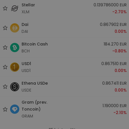
Stellar
0.139786000 EUR
XLM
-2.70%
Dai
0.867902 EUR
DAI
0.00%
Bitcoin Cash
184.270 EUR
BCH
-0.80%
USD1
0.867510 EUR
USD1
0.00%
Ethena USDe
0.867411 EUR
USDE
0.00%
Gram (prev.
1.190000 EUR
Toncoin)
-2.10%
GRAM