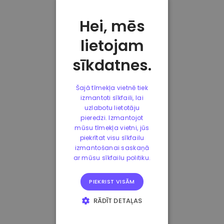
Hei, mēs
lietojam
sīkdatnes.
Šajā tīmekļa vietnē tiek
izmantoti sīkfaili, lai
uzlabotu lietotāju
pieredzi. Izmantojot
mūsu tīmekļa vietni, jūs
piekrītat visu sīkfailu
izmantošanai saskaņā
ar mūsu sīkfailu politiku.
PIEKRIST VISĀM
RĀDĪT DETAĻAS
STRIKTI