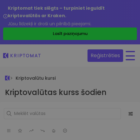
Kriptomat tiek slēgts – turpiniet ieguldīt
kriptovalūtās ar Kraken.
Jūsu līdzekļi ir droši un pilnībā pieejami.
Lasīt paziņojumu
Reģistrēties
Kriptovalūtu kursi
Kriptovalūtas kurss šodien