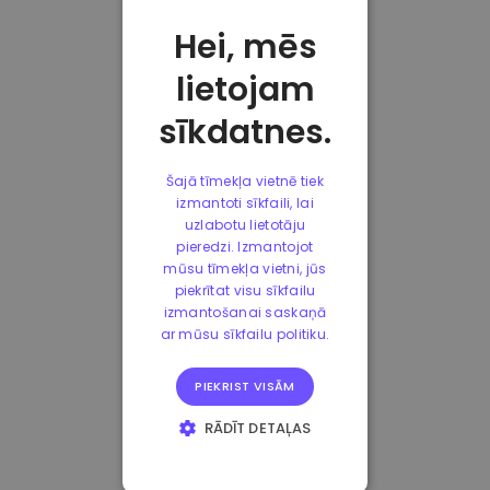
Hei, mēs
lietojam
sīkdatnes.
Šajā tīmekļa vietnē tiek
izmantoti sīkfaili, lai
uzlabotu lietotāju
pieredzi. Izmantojot
mūsu tīmekļa vietni, jūs
piekrītat visu sīkfailu
izmantošanai saskaņā
ar mūsu sīkfailu politiku.
PIEKRIST VISĀM
RĀDĪT DETAĻAS
STRIKTI
NEPIECIEŠAMIE