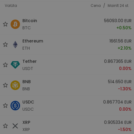
/
Valūta
Cena
Mainīt 24 st.
Bitcoin
56093.00 EUR
BTC
+0.50%
Ethereum
1661.56 EUR
ETH
+2.10%
Tether
0.867365 EUR
USDT
0.00%
BNB
514.650 EUR
BNB
-1.30%
USDC
0.867704 EUR
USDC
0.00%
XRP
0.905334 EUR
XRP
-1.50%