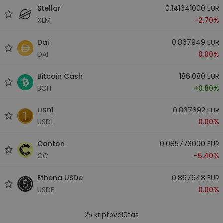
Stellar
0.141641000 EUR
XLM
-2.70%
Dai
0.867949 EUR
DAI
0.00%
Bitcoin Cash
186.080 EUR
BCH
+0.80%
USD1
0.867692 EUR
USD1
0.00%
Canton
0.085773000 EUR
CC
-5.40%
Ethena USDe
0.867648 EUR
USDE
0.00%
25
kriptovalūtas