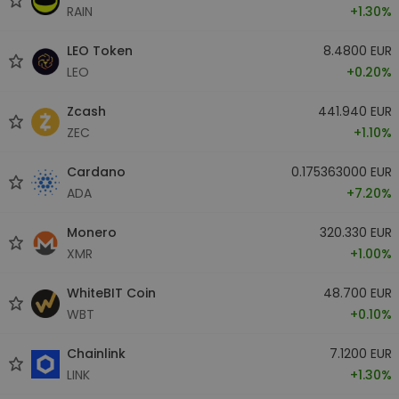
RAIN
+1.30%
LEO Token
8.4800 EUR
LEO
+0.20%
Zcash
441.940 EUR
ZEC
+1.10%
Cardano
0.175363000 EUR
ADA
+7.20%
Monero
320.330 EUR
XMR
+1.00%
WhiteBIT Coin
48.700 EUR
WBT
+0.10%
Chainlink
7.1200 EUR
LINK
+1.30%