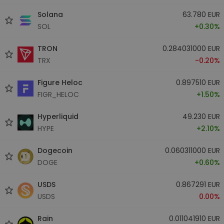
Solana
63.780 EUR
SOL
+0.30%
TRON
0.284031000 EUR
TRX
-0.20%
Figure Heloc
0.897510 EUR
FIGR_HELOC
+1.50%
Hyperliquid
49.230 EUR
HYPE
+2.10%
Dogecoin
0.060311000 EUR
DOGE
+0.60%
USDS
0.867291 EUR
USDS
0.00%
Rain
0.011041910 EUR