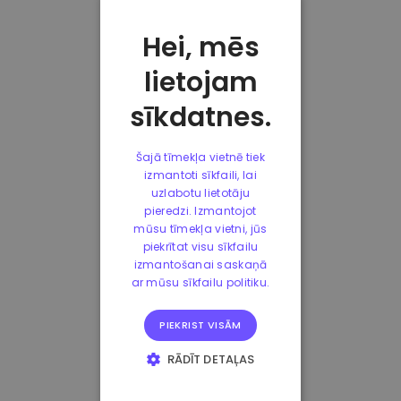
Hei, mēs
lietojam
sīkdatnes.
Šajā tīmekļa vietnē tiek
izmantoti sīkfaili, lai
uzlabotu lietotāju
pieredzi. Izmantojot
mūsu tīmekļa vietni, jūs
piekrītat visu sīkfailu
izmantošanai saskaņā
ar mūsu sīkfailu politiku.
PIEKRIST VISĀM
RĀDĪT DETAĻAS
STRIKTI