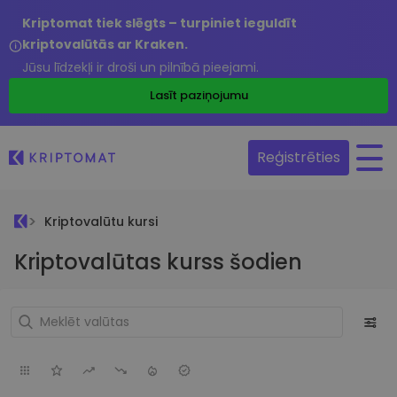
Kriptomat tiek slēgts – turpiniet ieguldīt
kriptovalūtās ar Kraken.
Jūsu līdzekļi ir droši un pilnībā pieejami.
Lasīt paziņojumu
Reģistrēties
Kriptovalūtu kursi
Kriptovalūtas kurss šodien