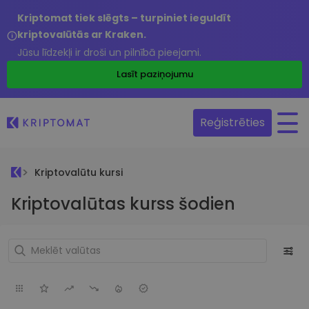
Kriptomat tiek slēgts – turpiniet ieguldīt
kriptovalūtās ar Kraken.
Jūsu līdzekļi ir droši un pilnībā pieejami.
Lasīt paziņojumu
Reģistrēties
Kriptovalūtu kursi
Kriptovalūtas kurss šodien