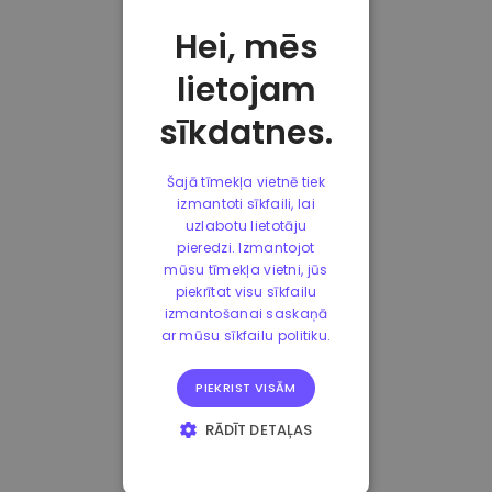
Hei, mēs
lietojam
sīkdatnes.
Šajā tīmekļa vietnē tiek
izmantoti sīkfaili, lai
uzlabotu lietotāju
pieredzi. Izmantojot
mūsu tīmekļa vietni, jūs
piekrītat visu sīkfailu
izmantošanai saskaņā
ar mūsu sīkfailu politiku.
PIEKRIST VISĀM
RĀDĪT DETAĻAS
STRIKTI
NEPIECIEŠAMIE