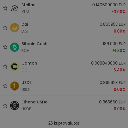
Stellar
0.140609000 EUR
XLM
-3.00%
Dai
0.865953 EUR
DAI
0.00%
Bitcoin Cash
186.000 EUR
BCH
+1.80%
Canton
0.088043000 EUR
CC
-6.40%
USD1
0.865623 EUR
USD1
0.00%
Ethena USDe
0.865660 EUR
USDE
0.00%
25
kriptovalūtas