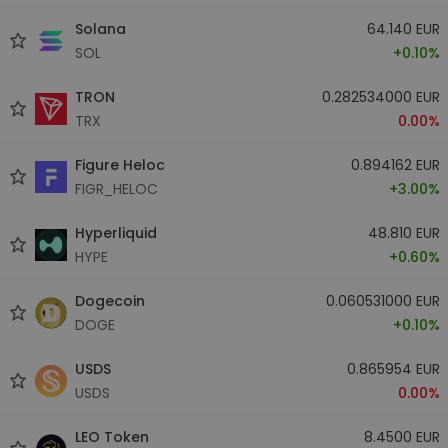
Solana
64.140 EUR
SOL
+0.10%
TRON
0.282534000 EUR
TRX
0.00%
Figure Heloc
0.894162 EUR
FIGR_HELOC
+3.00%
Hyperliquid
48.810 EUR
HYPE
+0.60%
Dogecoin
0.060531000 EUR
DOGE
+0.10%
USDS
0.865954 EUR
USDS
0.00%
LEO Token
8.4500 EUR