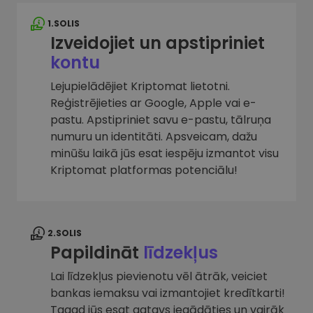
1.SOLIS
Izveidojiet un apstipriniet
kontu
Lejupielādējiet Kriptomat lietotni.
Reģistrējieties ar Google, Apple vai e-
pastu. Apstipriniet savu e-pastu, tālruņa
numuru un identitāti. Apsveicam, dažu
minūšu laikā jūs esat iespēju izmantot visu
Kriptomat platformas potenciālu!
2.SOLIS
Papildināt
līdzekļus
Lai līdzekļus pievienotu vēl ātrāk, veiciet
bankas iemaksu vai izmantojiet kredītkarti!
Tagad jūs esat gatavs iegādāties un vairāk