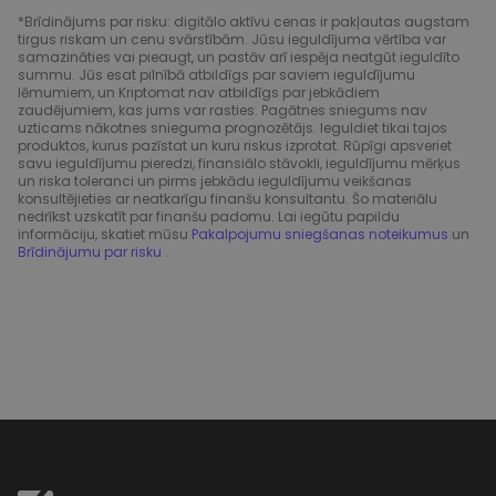
*Brīdinājums par risku: digitālo aktīvu cenas ir pakļautas augstam
tirgus riskam un cenu svārstībām. Jūsu ieguldījuma vērtība var
samazināties vai pieaugt, un pastāv arī iespēja neatgūt ieguldīto
summu. Jūs esat pilnībā atbildīgs par saviem ieguldījumu
lēmumiem, un Kriptomat nav atbildīgs par jebkādiem
zaudējumiem, kas jums var rasties. Pagātnes sniegums nav
uzticams nākotnes snieguma prognozētājs. Ieguldiet tikai tajos
produktos, kurus pazīstat un kuru riskus izprotat. Rūpīgi apsveriet
savu ieguldījumu pieredzi, finansiālo stāvokli, ieguldījumu mērķus
un riska toleranci un pirms jebkādu ieguldījumu veikšanas
konsultējieties ar neatkarīgu finanšu konsultantu. Šo materiālu
nedrīkst uzskatīt par finanšu padomu. Lai iegūtu papildu
informāciju, skatiet mūsu
Pakalpojumu sniegšanas noteikumus
un
Brīdinājumu par risku
.