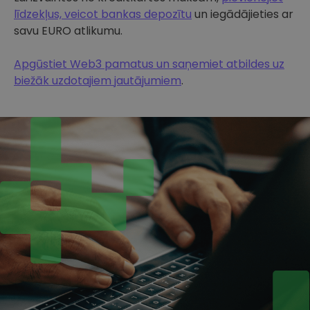
līdzekļus, veicot bankas depozītu
un iegādājieties ar
savu EURO atlikumu.
Apgūstiet Web3 pamatus un saņemiet atbildes uz
biežāk uzdotajiem jautājumiem
.