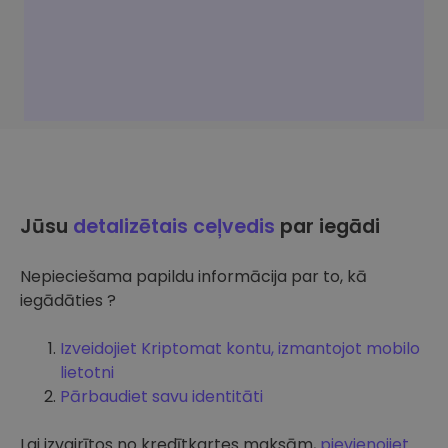
Jūsu
detalizētais ceļvedis
par iegādi
Nepieciešama papildu informācija par to, kā
iegādāties ?
Izveidojiet Kriptomat kontu, izmantojot mobilo
lietotni
Pārbaudiet savu identitāti
Lai izvairītos no kredītkartes maksām,
pievienojiet