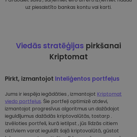
uz piesaistīto bankas kontu vai karti.
Viedās stratēģijas
pirkšanai
Kriptomat
Pirkt, izmantojot
Inteliģentos portfeļus
Jums ir iespēja iegādāties , izmantojot
Kriptomat
viedo portfeļus
. Šie portfeļi optimizē atdevi,
izmantojot progresīvus algoritmus un dažādojot
ieguldījumus dažādās kriptovalūtās, tostarp .
Izvēloties portfeli, kurā ietilpst , jūs līdzās citiem
aktīviem varat ieguldīt šajā kriptovalūtā, gūstot