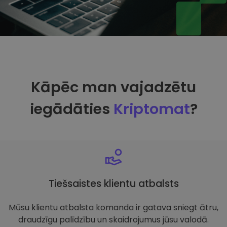
Kāpēc man vajadzētu
iegādāties
Kriptomat
?
Tiešsaistes klientu atbalsts
Mūsu klientu atbalsta komanda ir gatava sniegt ātru,
draudzīgu palīdzību un skaidrojumus jūsu valodā.