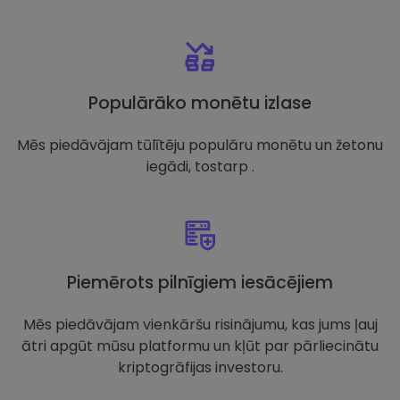
Populārāko monētu izlase
Mēs piedāvājam tūlītēju populāru monētu un žetonu
iegādi, tostarp .
Piemērots pilnīgiem iesācējiem
Mēs piedāvājam vienkāršu risinājumu, kas jums ļauj
ātri apgūt mūsu platformu un kļūt par pārliecinātu
kriptogrāfijas investoru.