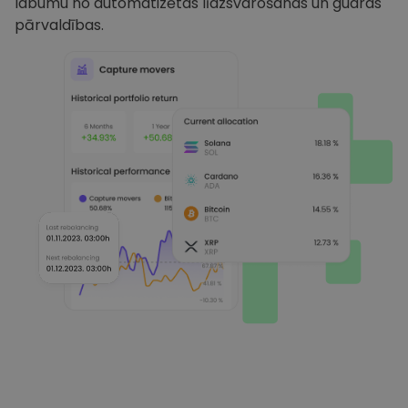
labumu no automatizētas līdzsvarošanas un gudras
pārvaldības.