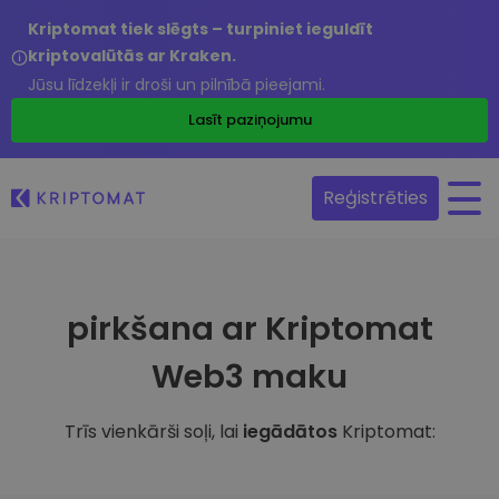
Kriptomat tiek slēgts – turpiniet ieguldīt
kriptovalūtās ar Kraken.
Jūsu līdzekļi ir droši un pilnībā pieejami.
Lasīt paziņojumu
Reģistrēties
pirkšana ar Kriptomat
Web3 maku
Trīs vienkārši soļi, lai
iegādātos
Kriptomat: