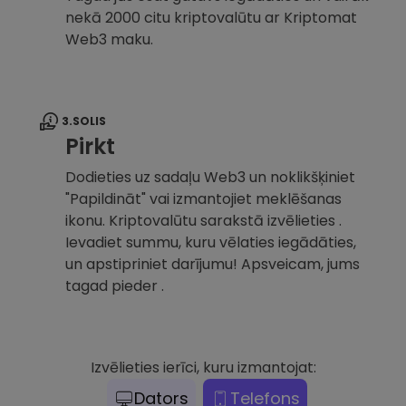
nekā 2000 citu kriptovalūtu ar Kriptomat
Web3 maku.
3.SOLIS
Pirkt
Dodieties uz sadaļu Web3 un noklikšķiniet
"Papildināt" vai izmantojiet meklēšanas
ikonu. Kriptovalūtu sarakstā izvēlieties .
Ievadiet summu, kuru vēlaties iegādāties,
un apstipriniet darījumu! Apsveicam, jums
tagad pieder .
Izvēlieties ierīci, kuru izmantojat:
Dators
Telefons