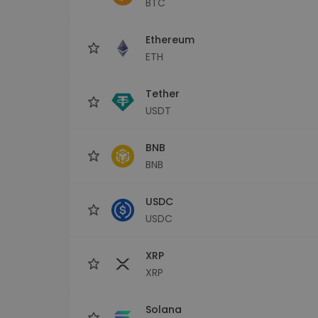
BTC
maks
Ieguldījumu palīgs
Ethereum
Atrodi savu kripto stratēģiju
ETH
Tether
USDT
BNB
BNB
USDC
USDC
XRP
XRP
Solana