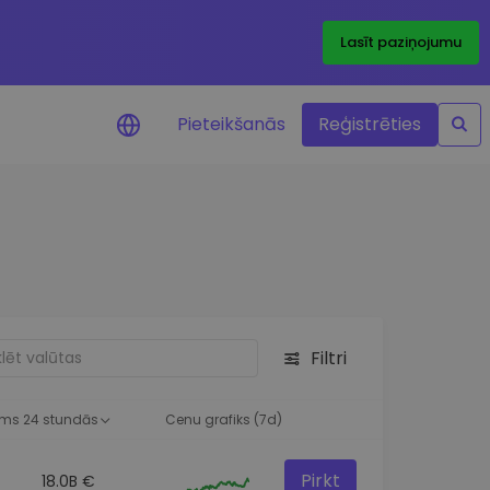
Lasīt paziņojumu
Pieteikšanās
Reģistrēties
ājumi par cenām
ienītāko žetonu cenu
ājumi reāllaikā
 investīciju iespējas
Filtri
a analīze
tziņas optimālai
ai
ms 24 stundās
Cenu grafiks (7d)
Pirkt
18.0B €