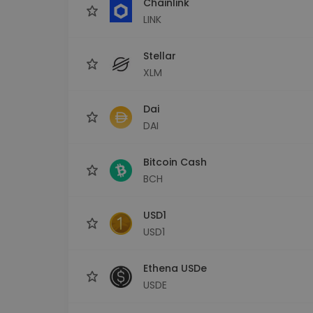
Chainlink
LINK
Stellar
XLM
Dai
DAI
Bitcoin Cash
BCH
USD1
USD1
Ethena USDe
USDE