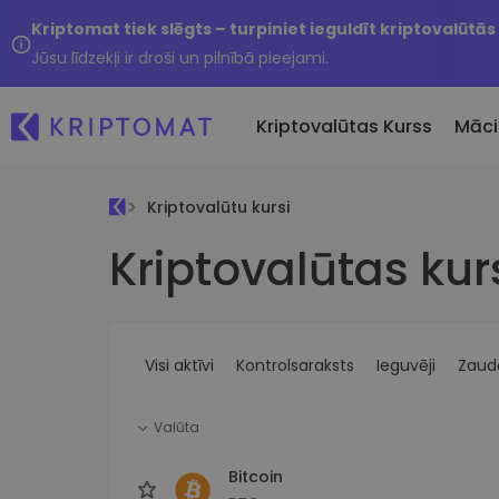
Kriptomat tiek slēgts – turpiniet ieguldīt kriptovalūtās
Jūsu līdzekļi ir droši un pilnībā pieejami.
Kriptovalūtas Kurss
Māci
Kriptovalūtu kursi
Pirkt un pārdot kripto
Kriptovalūtas kur
Visas cenas
Tikko 
Pērciet vairāk nekā 300
Vairāk nekā 300 kriptovalūtu
Nesen 
kriptovalūtas
Ja es
Lielākie Ieguvēji un Zaudētāji
Kripto maiņa
vērtī
Atrodiet investīciju iespējas
Vairāk nekā 1000 valūtu pā
...šodi
iespējas
Visi aktīvi
Kontrolsaraksts
Ieguvēji
Zaudē
Inteliģentie portfeļi
Gudrs veids, kā investēt
Valūta
kriptovalūtās
Kriptomat Maks
Bitcoin
Drošs un vienkāršs kriptova