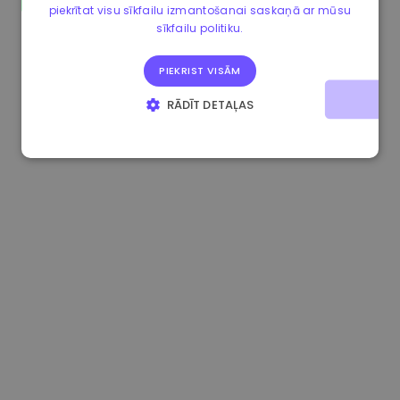
piekrītat visu sīkfailu izmantošanai saskaņā ar mūsu
0.080659000 €
-4.80%
3.2B €
sīkfailu politiku.
PIEKRIST VISĀM
RĀDĪT DETAĻAS
STRIKTI NEPIECIEŠAMIE
VEIKTSPĒJAS
MĒRĶA
FUNKCIONALITĀTES