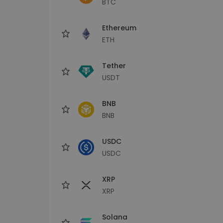
BTC
maks
Ieguldījumu palīgs
Ethereum
Atrodi savu kripto stratēģiju
ETH
Tether
USDT
BNB
BNB
USDC
USDC
XRP
XRP
Solana