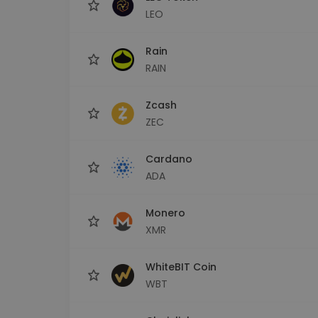
LEO
Rain
RAIN
Zcash
ZEC
Cardano
ADA
Monero
XMR
WhiteBIT Coin
WBT