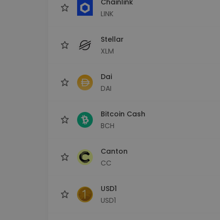
Chainlink
LINK
Stellar
XLM
Dai
DAI
Bitcoin Cash
BCH
Canton
CC
USD1
USD1