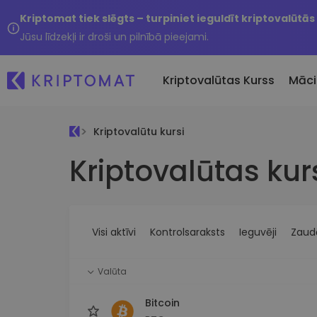
Kriptomat tiek slēgts – turpiniet ieguldīt kriptovalūtās
Jūsu līdzekļi ir droši un pilnībā pieejami.
Kriptovalūtas Kurss
Māci
Kriptovalūtu kursi
Pirkt un pārdot kripto
Kriptovalūtas kur
Visas cenas
Tikko 
Pērciet vairāk nekā 300
Vairāk nekā 300 kriptovalūtu
Nesen 
kriptovalūtas
Ja es
Lielākie Ieguvēji un Zaudētāji
Kripto maiņa
vērtī
Atrodiet investīciju iespējas
Vairāk nekā 1000 valūtu pā
...šodi
iespējas
Visi aktīvi
Kontrolsaraksts
Ieguvēji
Zaudē
Inteliģentie portfeļi
Gudrs veids, kā investēt
Valūta
kriptovalūtās
Kriptomat Maks
Bitcoin
Drošs un vienkāršs kriptova