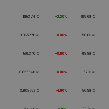
1653.74 €
+2.20%
199.6B €
0.865276 €
0.00%
158.8B €
516.370 €
-0.60%
68.8B €
0.865646 €
0.00%
62.1B €
0.908252 €
-1.90%
56.8B €
64.140 €
+0.10%
37.3B €