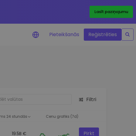
Lasīt paziņojumu
Pieteikšanās
Reģistrēties
ājumi par cenām
ienītāko žetonu cenu
ājumi reāllaikā
 investīciju iespējas
Filtri
a analīze
tziņas optimālai
ai
ms 24 stundās
Cenu grafiks (7d)
Pirkt
19.5B €