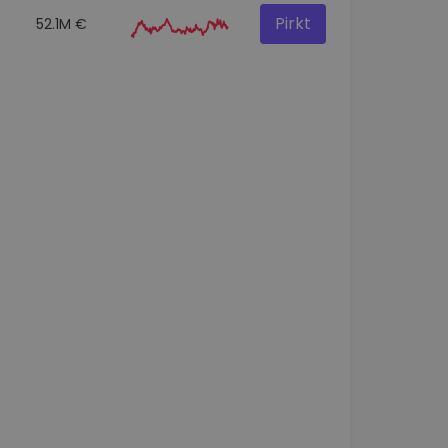
Pirkt
52.1M €