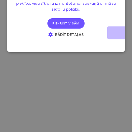
piekrītat visu sīkfailu izmantošanai saskaņā ar mūsu
0.865660 €
0.00%
3.4B €
sīkfailu politiku.
PIEKRIST VISĀM
RĀDĪT DETAĻAS
STRIKTI NEPIECIEŠAMIE
VEIKTSPĒJAS
MĒRĶA
FUNKCIONALITĀTES