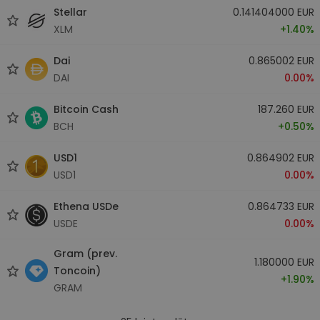
Stellar
0.141404000 EUR
XLM
+1.40%
Dai
0.865002 EUR
DAI
0.00%
Bitcoin Cash
187.260 EUR
BCH
+0.50%
USD1
0.864902 EUR
USD1
0.00%
Ethena USDe
0.864733 EUR
USDE
0.00%
Gram (prev.
1.180000 EUR
Toncoin)
+1.90%
GRAM