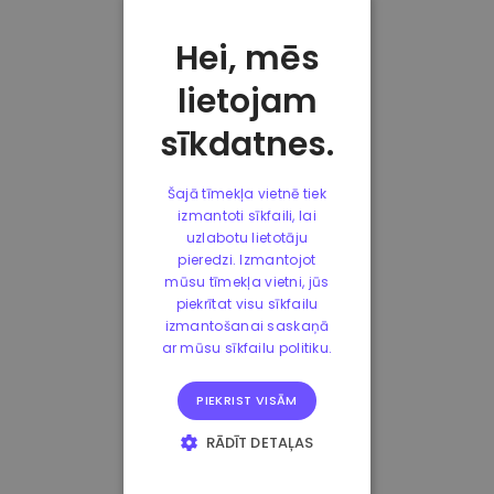
Hei, mēs
lietojam
sīkdatnes.
Šajā tīmekļa vietnē tiek
izmantoti sīkfaili, lai
uzlabotu lietotāju
pieredzi. Izmantojot
mūsu tīmekļa vietni, jūs
piekrītat visu sīkfailu
izmantošanai saskaņā
ar mūsu sīkfailu politiku.
PIEKRIST VISĀM
RĀDĪT DETAĻAS
STRIKTI