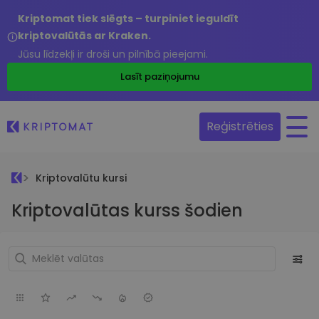
Kriptomat tiek slēgts – turpiniet ieguldīt
kriptovalūtās ar Kraken.
Jūsu līdzekļi ir droši un pilnībā pieejami.
Lasīt paziņojumu
Reģistrēties
Kriptovalūtu kursi
Kriptovalūtas kurss šodien