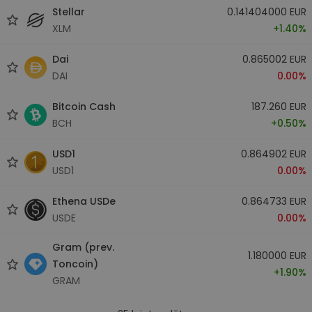
Stellar
0.141404000 EUR
XLM
+1.40%
Dai
0.865002 EUR
DAI
0.00%
Bitcoin Cash
187.260 EUR
BCH
+0.50%
USD1
0.864902 EUR
USD1
0.00%
Ethena USDe
0.864733 EUR
USDE
0.00%
Gram (prev.
1.180000 EUR
Toncoin)
+1.90%
GRAM