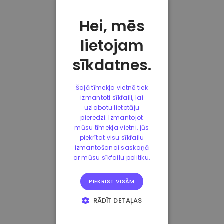
Hei, mēs
lietojam
sīkdatnes.
Šajā tīmekļa vietnē tiek
izmantoti sīkfaili, lai
uzlabotu lietotāju
pieredzi. Izmantojot
mūsu tīmekļa vietni, jūs
piekrītat visu sīkfailu
izmantošanai saskaņā
ar mūsu sīkfailu politiku.
PIEKRIST VISĀM
RĀDĪT DETAĻAS
STRIKTI