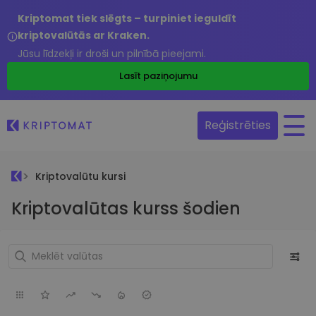
Kriptomat tiek slēgts – turpiniet ieguldīt
kriptovalūtās ar Kraken.
Jūsu līdzekļi ir droši un pilnībā pieejami.
Lasīt paziņojumu
Reģistrēties
Kriptovalūtu kursi
Kriptovalūtas kurss šodien