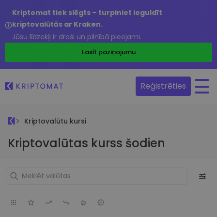
Kriptomat tiek slēgts – turpiniet ieguldīt
kriptovalūtās ar Kraken.
Jūsu līdzekļi ir droši un pilnībā pieejami.
Lasīt paziņojumu
Reģistrēties
Kriptovalūtu kursi
Kriptovalūtas kurss šodien