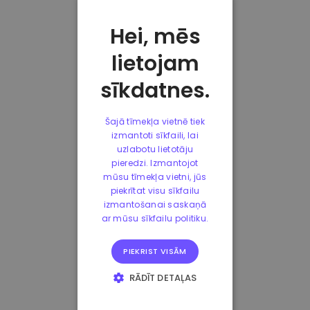
Hei, mēs
lietojam
sīkdatnes.
Šajā tīmekļa vietnē tiek
izmantoti sīkfaili, lai
uzlabotu lietotāju
pieredzi. Izmantojot
mūsu tīmekļa vietni, jūs
piekrītat visu sīkfailu
izmantošanai saskaņā
ar mūsu sīkfailu politiku.
PIEKRIST VISĀM
RĀDĪT DETAĻAS
STRIKTI