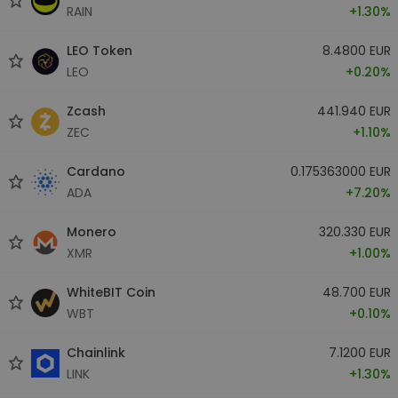
RAIN
+1.30%
LEO Token
8.4800 EUR
LEO
+0.20%
Zcash
441.940 EUR
ZEC
+1.10%
Cardano
0.175363000 EUR
ADA
+7.20%
Monero
320.330 EUR
XMR
+1.00%
WhiteBIT Coin
48.700 EUR
WBT
+0.10%
Chainlink
7.1200 EUR
LINK
+1.30%