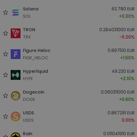
Solana
63.780 EUR
SOL
+0.30%
TRON
0.284031000 EUR
TRX
-0.20%
Figure Heloc
0.897510 EUR
FIGR_HELOC
+1.50%
Hyperliquid
49.230 EUR
HYPE
+2.10%
Dogecoin
0.060311000 EUR
DOGE
+0.60%
USDS
0.867291 EUR
USDS
0.00%
Rain
0.011041910 EUR