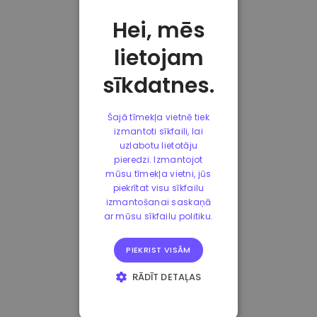
Hei, mēs
lietojam
sīkdatnes.
Šajā tīmekļa vietnē tiek
izmantoti sīkfaili, lai
uzlabotu lietotāju
pieredzi. Izmantojot
mūsu tīmekļa vietni, jūs
piekrītat visu sīkfailu
izmantošanai saskaņā
ar mūsu sīkfailu politiku.
PIEKRIST VISĀM
RĀDĪT DETAĻAS
STRIKTI
NEPIECIEŠAMIE