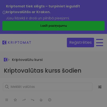
Kriptomat tiek slēgts – turpiniet ieguldīt
kriptovalūtās ar Kraken.
Jūsu līdzekļi ir droši un pilnībā pieejami.
Lasīt paziņojumu
Reģistrēties
Kriptovalūtu kursi
Kriptovalūtas kurss šodien