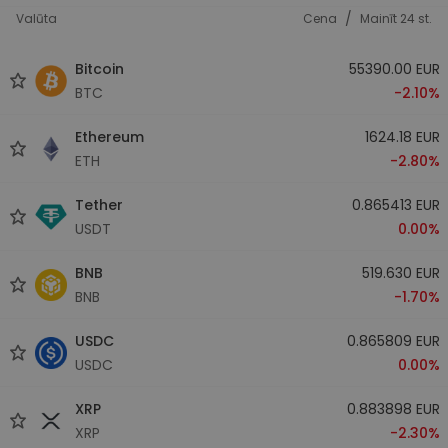
/
Valūta
Cena
Mainīt 24 st.
Bitcoin
55390.00 EUR
BTC
-2.10%
Ethereum
1624.18 EUR
ETH
-2.80%
Tether
0.865413 EUR
USDT
0.00%
BNB
519.630 EUR
BNB
-1.70%
USDC
0.865809 EUR
USDC
0.00%
XRP
0.883898 EUR
XRP
-2.30%