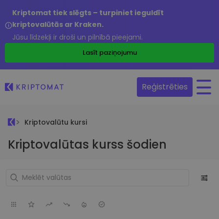
Kriptomat tiek slēgts – turpiniet ieguldīt
kriptovalūtās ar Kraken.
Jūsu līdzekļi ir droši un pilnībā pieejami.
Lasīt paziņojumu
Reģistrēties
Kriptovalūtu kursi
Kriptovalūtas kurss šodien