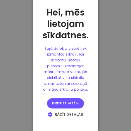
Hei, mēs
lietojam
sīkdatnes.
Šajā tīmekļa vietnē tiek
izmantoti sīkfaili, lai
uzlabotu lietotāju
pieredzi. Izmantojot
mūsu tīmekļa vietni, jūs
piekrītat visu sīkfailu
izmantošanai saskaņā
ar mūsu sīkfailu politiku.
PIEKRIST VISĀM
RĀDĪT DETAĻAS
STRIKTI
NEPIECIEŠAMIE