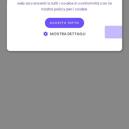
web acconsenti a tutti i cookie in conformità con la
1.190000 €
-2.10%
3.3B €
nostra policy per i cookie.
ACCETTA TUTTO
MOSTRA DETTAGLI
STRETTAMENTE NECESSARI
PERFORMANCE
TARGETING
FUNZIONALITÀ