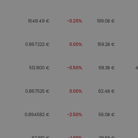
to
1648.49 €
-0.20%
199.0B €
0.867222 €
0.00%
159.2B €
512.800 €
-0.50%
68.3B €
4
0.867525 €
0.00%
62.4B €
0.894582 €
-2.50%
56.0B €
62.810 €
-1.90%
36.5B €