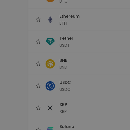
BTC
Scoperta investimenti
Trova la tua strategia cryp
Ethereum
ETH
Tether
USDT
BNB
BNB
USDC
USDC
XRP
XRP
Solana