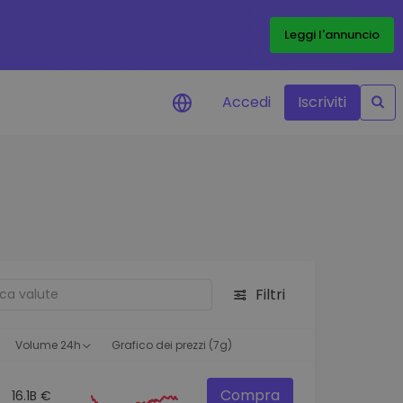
Leggi l'annuncio
Accedi
Iscriviti
di prezzo
menti dei prezzi in tempo
 tuoi token preferiti
 asset
pportunità di investimento
Filtri
 dei dati del
oglio
ioni utili per performance
Volume 24h
Grafico dei prezzi (7g)
Compra
16.1B €