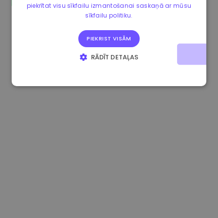
piekrītat visu sīkfailu izmantošanai saskaņā ar mūsu
1.160000 €
-4.10%
3.2B €
sīkfailu politiku.
PIEKRIST VISĀM
RĀDĪT DETAĻAS
STRIKTI NEPIECIEŠAMIE
VEIKTSPĒJAS
MĒRĶA
FUNKCIONALITĀTES