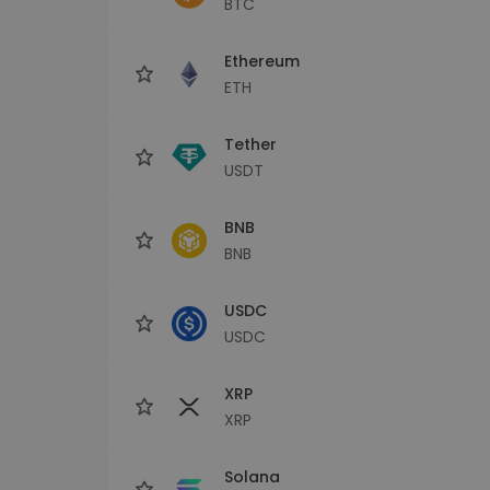
BTC
maks
Ieguldījumu palīgs
Ethereum
Atrodi savu kripto stratēģiju
ETH
Tether
USDT
BNB
BNB
USDC
USDC
XRP
XRP
Solana