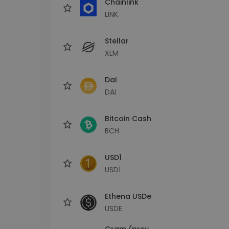
Chainlink
LINK
Stellar
XLM
Dai
DAI
Bitcoin Cash
BCH
USD1
USD1
Ethena USDe
USDE
Gram (prev.