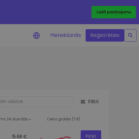
Lasīt paziņojumu
Pieteikšanās
Reģistrēties
ājumi par cenām
ienītāko žetonu cenu
ājumi reāllaikā
 investīciju iespējas
Filtri
a analīze
tziņas optimālai
ai
ms 24 stundās
Cenu grafiks (7d)
Pirkt
15.6B €