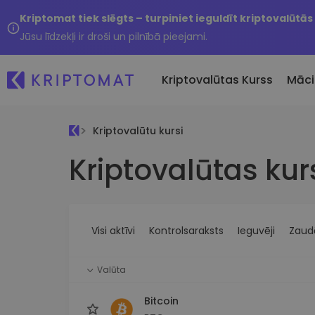
Kriptomat tiek slēgts – turpiniet ieguldīt kriptovalūtās
Jūsu līdzekļi ir droši un pilnībā pieejami.
Kriptovalūtas Kurss
Māci
Kriptovalūtu kursi
Pirkt un pārdot kripto
Kriptovalūtas kur
Visas cenas
Tikko 
Pērciet vairāk nekā 300
Vairāk nekā 300 kriptovalūtu
Nesen 
kriptovalūtas
Ja es
Lielākie Ieguvēji un Zaudētāji
Kripto maiņa
vērtī
Atrodiet investīciju iespējas
Vairāk nekā 1000 valūtu pā
...šodi
iespējas
Visi aktīvi
Kontrolsaraksts
Ieguvēji
Zaudē
Inteliģentie portfeļi
Gudrs veids, kā investēt
Valūta
kriptovalūtās
Kriptomat Maks
Bitcoin
Drošs un vienkāršs kriptova