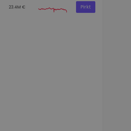
Pirkt
23.4M €