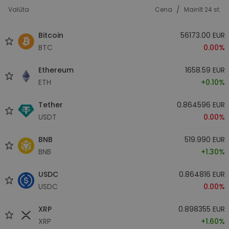
/
Valūta
Cena
Mainīt 24 st.
Bitcoin
56173.00 EUR
BTC
0.00%
Ethereum
1658.59 EUR
ETH
+0.10%
Tether
0.864596 EUR
USDT
0.00%
BNB
519.990 EUR
BNB
+1.30%
USDC
0.864816 EUR
USDC
0.00%
XRP
0.898355 EUR
XRP
+1.60%