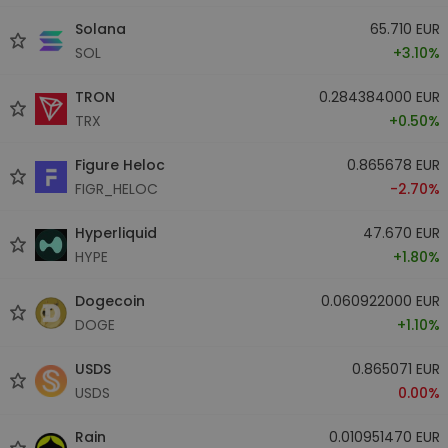
Solana
65.710 EUR
SOL
+3.10%
TRON
0.284384000 EUR
TRX
+0.50%
Figure Heloc
0.865678 EUR
FIGR_HELOC
-2.70%
Hyperliquid
47.670 EUR
HYPE
+1.80%
Dogecoin
0.060922000 EUR
DOGE
+1.10%
USDS
0.865071 EUR
USDS
0.00%
Rain
0.010951470 EUR