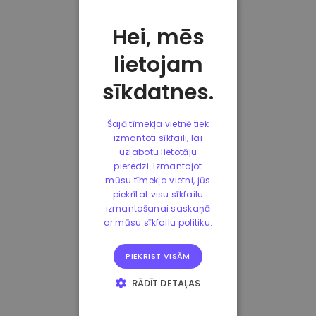
Hei, mēs
lietojam
sīkdatnes.
Šajā tīmekļa vietnē tiek
izmantoti sīkfaili, lai
uzlabotu lietotāju
pieredzi. Izmantojot
mūsu tīmekļa vietni, jūs
piekrītat visu sīkfailu
izmantošanai saskaņā
ar mūsu sīkfailu politiku.
PIEKRIST VISĀM
RĀDĪT DETAĻAS
STRIKTI