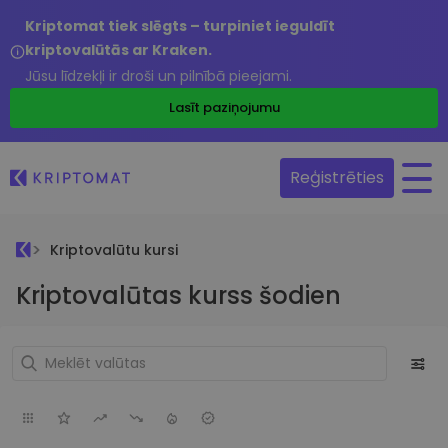
Kriptomat tiek slēgts – turpiniet ieguldīt
kriptovalūtās ar Kraken.
Jūsu līdzekļi ir droši un pilnībā pieejami.
Lasīt paziņojumu
Reģistrēties
Kriptovalūtu kursi
Kriptovalūtas kurss šodien