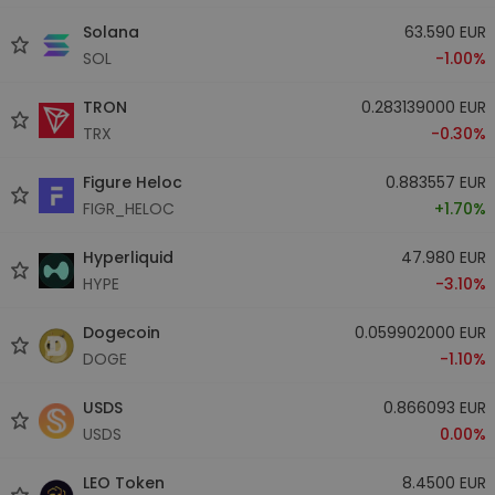
Solana
63.590 EUR
SOL
-1.00%
TRON
0.283139000 EUR
TRX
-0.30%
Figure Heloc
0.883557 EUR
FIGR_HELOC
+1.70%
Hyperliquid
47.980 EUR
HYPE
-3.10%
Dogecoin
0.059902000 EUR
DOGE
-1.10%
USDS
0.866093 EUR
USDS
0.00%
LEO Token
8.4500 EUR