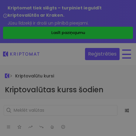
Kriptomat tiek slēgts – turpiniet ieguldīt
kriptovalūtās ar Kraken.
Jūsu līdzekļi ir droši un pilnībā pieejami.
Lasīt paziņojumu
Reģistrēties
Kriptovalūtu kursi
Kriptovalūtas kurss šodien