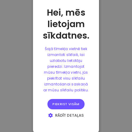
Hei, mēs
lietojam
sīkdatnes.
Šajā tīmekļa vietnē tiek
izmantoti sīkfaili, lai
uzlabotu lietotāju
pieredzi. Izmantojot
mūsu tīmekļa vietni, jūs
piekrītat visu sīkfailu
izmantošanai saskaņā
ar mūsu sīkfailu politiku.
PIEKRIST VISĀM
RĀDĪT DETAĻAS
STRIKTI
NEPIECIEŠAMIE