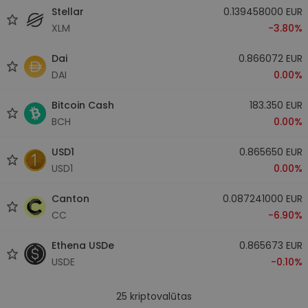
Stellar
0.139458000 EUR
XLM
-3.80%
Dai
0.866072 EUR
DAI
0.00%
Bitcoin Cash
183.350 EUR
BCH
0.00%
USD1
0.865650 EUR
USD1
0.00%
Canton
0.087241000 EUR
CC
-6.90%
Ethena USDe
0.865673 EUR
USDE
-0.10%
25
kriptovalūtas