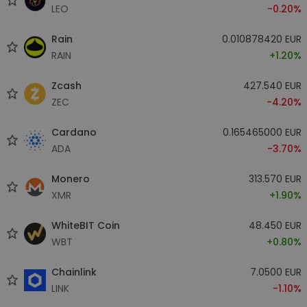
LEO
-0.20%
Rain
0.010878420 EUR
RAIN
+1.20%
Zcash
427.540 EUR
ZEC
-4.20%
Cardano
0.165465000 EUR
ADA
-3.70%
Monero
313.570 EUR
XMR
+1.90%
WhiteBIT Coin
48.450 EUR
WBT
+0.80%
Chainlink
7.0500 EUR
LINK
-1.10%