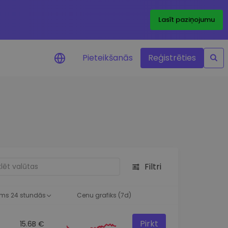
Lasīt paziņojumu
Pieteikšanās
Reģistrēties
ājumi par cenām
ienītāko žetonu cenu
ājumi reāllaikā
 investīciju iespējas
Filtri
a analīze
tziņas optimālai
ai
ms 24 stundās
Cenu grafiks (7d)
Pirkt
15.6B €