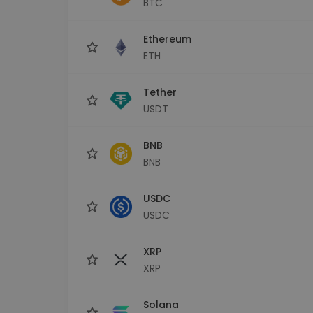
BTC
maks
Ieguldījumu palīgs
Ethereum
Atrodi savu kripto stratēģiju
ETH
Tether
USDT
BNB
BNB
USDC
USDC
XRP
XRP
Solana