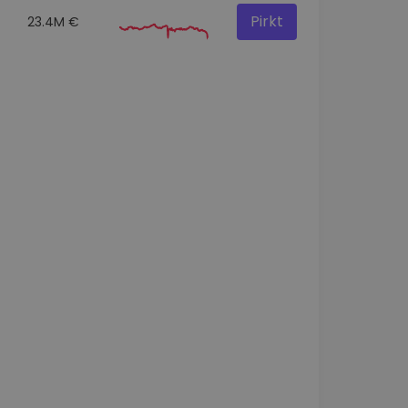
Pirkt
23.4M €