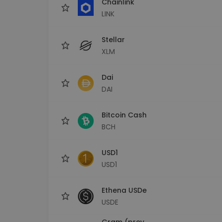
Chainlink
LINK
Stellar
XLM
Dai
DAI
Bitcoin Cash
BCH
USD1
USD1
Ethena USDe
USDE
Gram (prev.