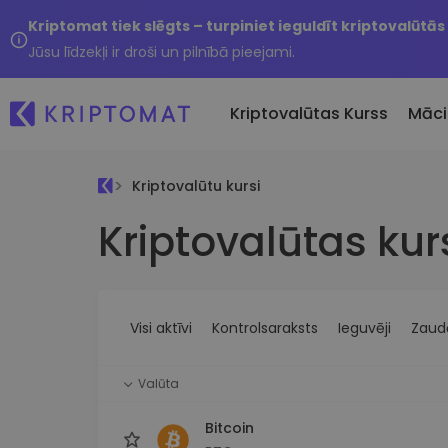
Kriptomat tiek slēgts – turpiniet ieguldīt kriptovalūtās
Jūsu līdzekļi ir droši un pilnībā pieejami.
Kriptovalūtas Kurss
Māci
Kriptovalūtu kursi
Pirkt un pārdot kripto
Kriptovalūtas kur
Visas cenas
Tikko 
Pērciet vairāk nekā 300
Vairāk nekā 300 kriptovalūtu
Nesen 
kriptovalūtas
Ja es
Lielākie Ieguvēji un Zaudētāji
Kripto maiņa
vērtī
Atrodiet investīciju iespējas
Vairāk nekā 1000 valūtu pā
...šodi
iespējas
Visi aktīvi
Kontrolsaraksts
Ieguvēji
Zaudē
Inteliģentie portfeļi
Gudrs veids, kā investēt
Valūta
kriptovalūtās
Kriptomat Maks
Bitcoin
Drošs un vienkāršs kriptova