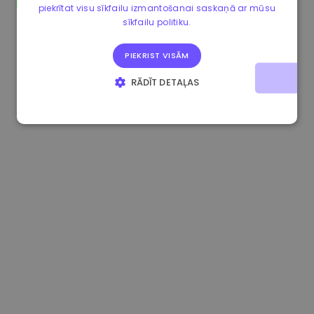
piekrītat visu sīkfailu izmantošanai saskaņā ar mūsu
1.160000 €
-4.10%
3.2B €
sīkfailu politiku.
PIEKRIST VISĀM
RĀDĪT DETAĻAS
STRIKTI NEPIECIEŠAMIE
VEIKTSPĒJAS
MĒRĶA
FUNKCIONALITĀTES