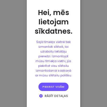
Hei, mēs
lietojam
sīkdatnes.
Šajā tīmekļa vietnē tiek
izmantoti sīkfaili, lai
uzlabotu lietotāju
pieredzi. Izmantojot
mūsu tīmekļa vietni, jūs
piekrītat visu sīkfailu
izmantošanai saskaņā
ar mūsu sīkfailu politiku.
PIEKRIST VISĀM
RĀDĪT DETAĻAS
STRIKTI