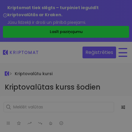
Kriptomat tiek slēgts – turpiniet ieguldīt
kriptovalūtās ar Kraken.
Jūsu līdzekļi ir droši un pilnībā pieejami.
Lasīt paziņojumu
Reģistrēties
Kriptovalūtu kursi
Kriptovalūtas kurss šodien