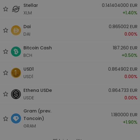
Stellar
0.141404000 EUR
XLM
+1.40%
Dai
0.865002 EUR
DAI
0.00%
Bitcoin Cash
187.260 EUR
BCH
+0.50%
USD1
0.864902 EUR
USD1
0.00%
Ethena USDe
0.864733 EUR
USDE
0.00%
Gram (prev.
1.180000 EUR
Toncoin)
+1.90%
GRAM