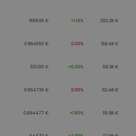
1658.55 €
+1.10%
200.2B €
0.864550 €
0.00%
158.4B €
513.100 €
+0.30%
68.3B €
0.864736 €
0.00%
62.4B €
0.894477 €
+1.60%
55.9B €
64.570 €
+2.90%
37.6B €