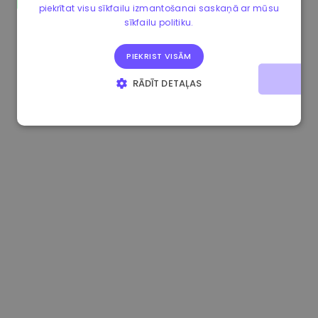
piekrītat visu sīkfailu izmantošanai saskaņā ar mūsu
1.170000 €
+2.60%
3.2B €
sīkfailu politiku.
PIEKRIST VISĀM
RĀDĪT DETAĻAS
STRIKTI NEPIECIEŠAMIE
VEIKTSPĒJAS
MĒRĶA
FUNKCIONALITĀTES