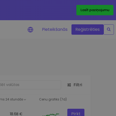
Lasīt paziņojumu
Pieteikšanās
Reģistrēties
ājumi par cenām
ienītāko žetonu cenu
ājumi reāllaikā
 investīciju iespējas
Filtri
a analīze
tziņas optimālai
ai
ms 24 stundās
Cenu grafiks (7d)
Pirkt
18.6B €