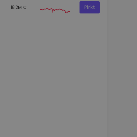
Pirkt
18.2M €