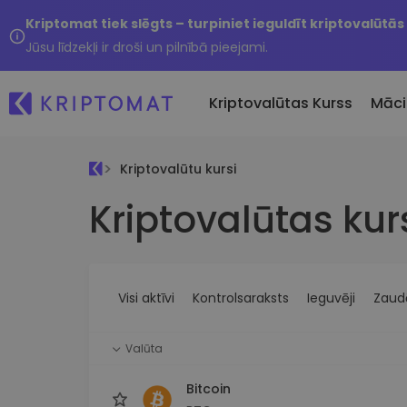
Kriptomat tiek slēgts – turpiniet ieguldīt kriptovalūtās
Jūsu līdzekļi ir droši un pilnībā pieejami.
Kriptovalūtas Kurss
Māci
Kriptovalūtu kursi
Pirkt un pārdot kripto
Kriptovalūtas kur
Visas cenas
Tikko 
Pērciet vairāk nekā 300
Vairāk nekā 300 kriptovalūtu
Nesen 
kriptovalūtas
Ja es
Lielākie Ieguvēji un Zaudētāji
Kripto maiņa
vērtī
Atrodiet investīciju iespējas
Vairāk nekā 1000 valūtu pā
...šodi
iespējas
Visi aktīvi
Kontrolsaraksts
Ieguvēji
Zaudē
Inteliģentie portfeļi
Gudrs veids, kā investēt
Valūta
kriptovalūtās
Kriptomat Maks
Bitcoin
Drošs un vienkāršs kriptova