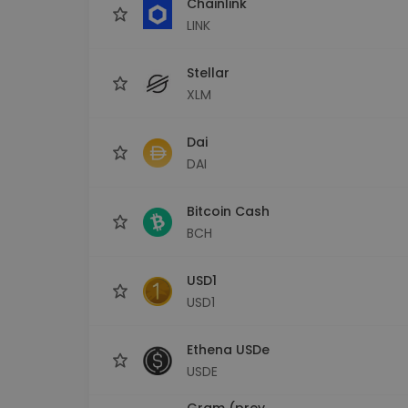
Chainlink
LINK
Stellar
XLM
Dai
DAI
Bitcoin Cash
BCH
USD1
USD1
Ethena USDe
USDE
Gram (prev.