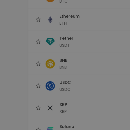
BTC
maks
Ieguldījumu palīgs
Ethereum
Atrodi savu kripto stratēģiju
ETH
Tether
USDT
BNB
BNB
USDC
USDC
XRP
XRP
Solana