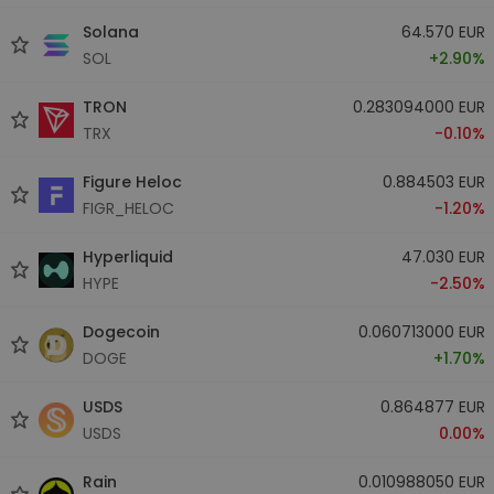
Solana
64.570 EUR
SOL
+2.90%
TRON
0.283094000 EUR
TRX
-0.10%
Figure Heloc
0.884503 EUR
FIGR_HELOC
-1.20%
Hyperliquid
47.030 EUR
HYPE
-2.50%
Dogecoin
0.060713000 EUR
DOGE
+1.70%
USDS
0.864877 EUR
USDS
0.00%
Rain
0.010988050 EUR