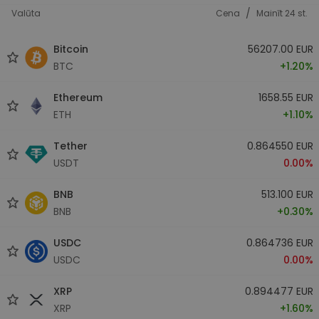
/
Valūta
Cena
Mainīt 24 st.
Bitcoin
56207.00 EUR
BTC
+1.20%
Ethereum
1658.55 EUR
ETH
+1.10%
Tether
0.864550 EUR
USDT
0.00%
BNB
513.100 EUR
BNB
+0.30%
USDC
0.864736 EUR
USDC
0.00%
XRP
0.894477 EUR
XRP
+1.60%