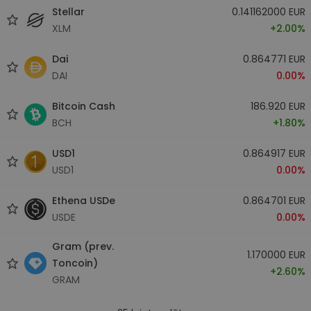
Stellar
0.141162000 EUR
XLM
+2.00%
Dai
0.864771 EUR
DAI
0.00%
Bitcoin Cash
186.920 EUR
BCH
+1.80%
USD1
0.864917 EUR
USD1
0.00%
Ethena USDe
0.864701 EUR
USDE
0.00%
Gram (prev.
1.170000 EUR
Toncoin)
+2.60%
GRAM