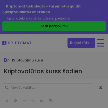
Kriptomat tiek slēgts – turpiniet ieguldīt
kriptovalūtās ar Kraken.
Jūsu līdzekļi ir droši un pilnībā pieejami.
Lasīt paziņojumu
Reģistrēties
Kriptovalūtu kursi
Kriptovalūtas kurss šodien