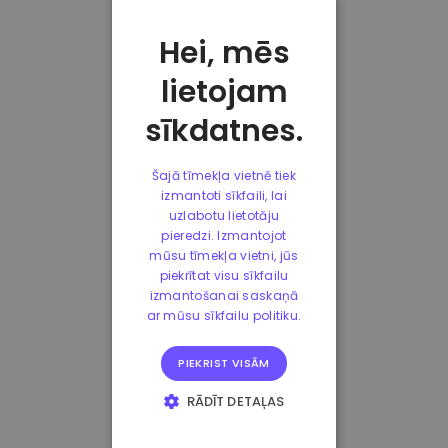
Hei, mēs
lietojam
sīkdatnes.
Šajā tīmekļa vietnē tiek
izmantoti sīkfaili, lai
uzlabotu lietotāju
pieredzi. Izmantojot
mūsu tīmekļa vietni, jūs
piekrītat visu sīkfailu
izmantošanai saskaņā
ar mūsu sīkfailu politiku.
PIEKRIST VISĀM
RĀDĪT DETAĻAS
STRIKTI