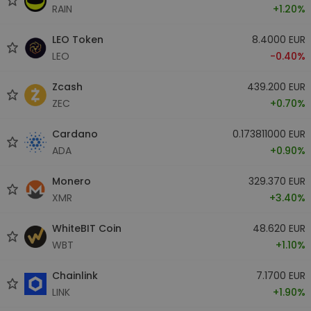
RAIN
+1.20%
LEO Token
8.4000 EUR
LEO
-0.40%
Zcash
439.200 EUR
ZEC
+0.70%
Cardano
0.173811000 EUR
ADA
+0.90%
Monero
329.370 EUR
XMR
+3.40%
WhiteBIT Coin
48.620 EUR
WBT
+1.10%
Chainlink
7.1700 EUR
LINK
+1.90%