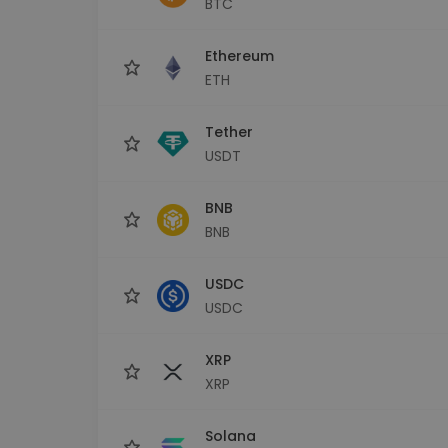
BTC
maks
Ieguldījumu palīgs
Ethereum
Atrodi savu kripto stratēģiju
ETH
Tether
USDT
BNB
BNB
USDC
USDC
XRP
XRP
Solana