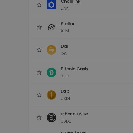
Chainlink
LINK
Stellar
XLM
Dai
DAI
Bitcoin Cash
BCH
USD1
USD1
Ethena USDe
USDE
Gram (prev.