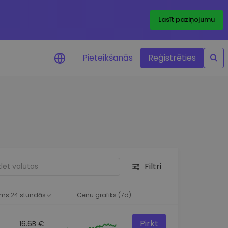
Lasīt paziņojumu
Pieteikšanās
Reģistrēties
ājumi par cenām
ienītāko žetonu cenu
ājumi reāllaikā
 investīciju iespējas
Filtri
a analīze
tziņas optimālai
ai
ms 24 stundās
Cenu grafiks (7d)
Pirkt
16.6B €