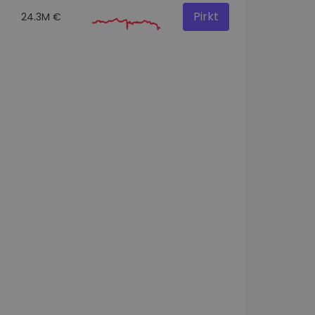
Pirkt
24.3M €