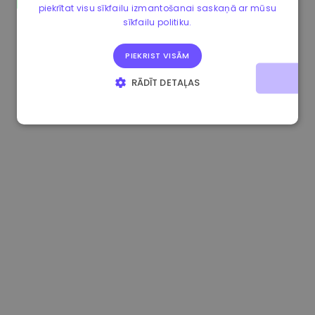
piekrītat visu sīkfailu izmantošanai saskaņā ar mūsu
1.160000 €
-3.00%
3.2B €
sīkfailu politiku.
PIEKRIST VISĀM
RĀDĪT DETAĻAS
STRIKTI NEPIECIEŠAMIE
VEIKTSPĒJAS
MĒRĶA
FUNKCIONALITĀTES