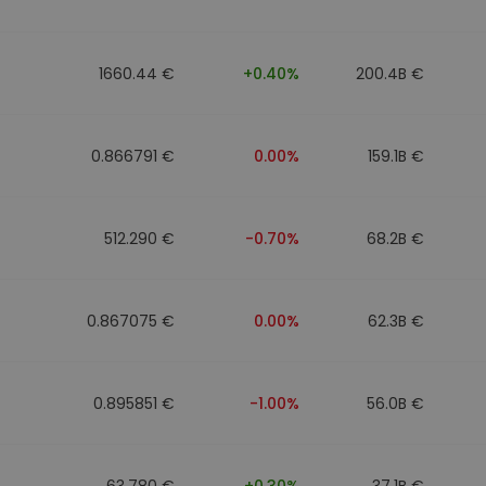
1660.44 €
+0.40%
200.4B €
0.866791 €
0.00%
159.1B €
512.290 €
-0.70%
68.2B €
0.867075 €
0.00%
62.3B €
0.895851 €
-1.00%
56.0B €
63.780 €
+0.30%
37.1B €