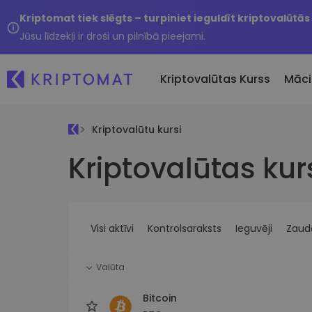
Kriptomat tiek slēgts – turpiniet ieguldīt kriptovalūtās
Jūsu līdzekļi ir droši un pilnībā pieejami.
Kriptovalūtas Kurss
Māci
Kriptovalūtu kursi
Pirkt un pārdot kripto
Kriptovalūtas kur
Visas cenas
Tikko 
Pērciet vairāk nekā 300
Vairāk nekā 300 kriptovalūtu
Nesen 
kriptovalūtas
Ja es
Lielākie Ieguvēji un Zaudētāji
Kripto maiņa
vērtī
Atrodiet investīciju iespējas
Vairāk nekā 1000 valūtu pā
...šodi
iespējas
Visi aktīvi
Kontrolsaraksts
Ieguvēji
Zaudē
Inteliģentie portfeļi
Gudrs veids, kā investēt
Valūta
kriptovalūtās
Kriptomat Maks
Bitcoin
Drošs un vienkāršs kriptova