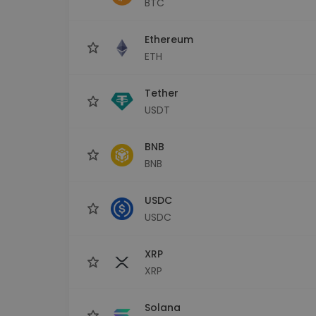
BTC
maks
Ieguldījumu palīgs
Ethereum
Atrodi savu kripto stratēģiju
ETH
Tether
USDT
BNB
BNB
USDC
USDC
XRP
XRP
Solana