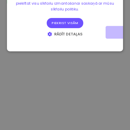
piekrītat visu sīkfailu izmantošanai saskaņā ar mūsu
1.190000 €
-2.10%
3.3B €
sīkfailu politiku.
PIEKRIST VISĀM
RĀDĪT DETAĻAS
STRIKTI NEPIECIEŠAMIE
VEIKTSPĒJAS
MĒRĶA
FUNKCIONALITĀTES