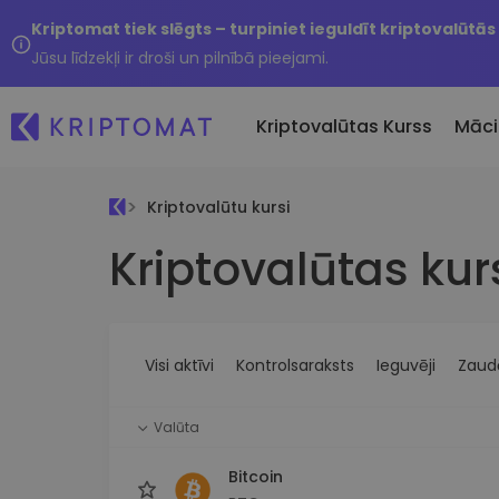
Kriptomat tiek slēgts – turpiniet ieguldīt kriptovalūtās
Jūsu līdzekļi ir droši un pilnībā pieejami.
Kriptovalūtas Kurss
Māci
Kriptovalūtu kursi
Pirkt un pārdot kripto
Kriptovalūtas kur
Visas cenas
Tikko 
Pērciet vairāk nekā 300
Vairāk nekā 300 kriptovalūtu
Nesen 
kriptovalūtas
Ja es
Lielākie Ieguvēji un Zaudētāji
Kripto maiņa
vērtī
Atrodiet investīciju iespējas
Vairāk nekā 1000 valūtu pā
...šodi
iespējas
Visi aktīvi
Kontrolsaraksts
Ieguvēji
Zaudē
Inteliģentie portfeļi
Gudrs veids, kā investēt
Valūta
kriptovalūtās
Kriptomat Maks
Bitcoin
Drošs un vienkāršs kriptova