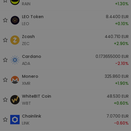
RAIN
+1.30%
LEO Token
8.4400 EUR
LEO
+0.10%
Zcash
440.710 EUR
ZEC
+2.90%
Cardano
0.173655000 EUR
ADA
-2.10%
Monero
325.860 EUR
XMR
+1.90%
WhiteBIT Coin
48.530 EUR
WBT
+0.60%
Chainlink
7.0700 EUR
LINK
-0.60%