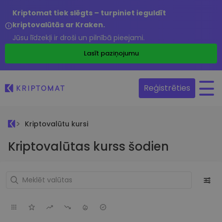
Kriptomat tiek slēgts – turpiniet ieguldīt
kriptovalūtās ar Kraken.
Jūsu līdzekļi ir droši un pilnībā pieejami.
Lasīt paziņojumu
Reģistrēties
Kriptovalūtu kursi
Kriptovalūtas kurss šodien