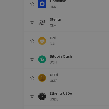
Chainlink
LINK
Stellar
XLM
Dai
DAI
Bitcoin Cash
BCH
USD1
USD1
Ethena USDe
USDE