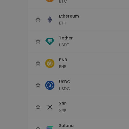
BTC
maks
Ieguldījumu palīgs
Ethereum
Atrodi savu kripto stratēģiju
ETH
Tether
USDT
BNB
BNB
USDC
USDC
XRP
XRP
Solana