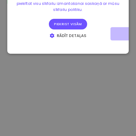
piekrītat visu sīkfailu izmantošanai saskaņā ar mūsu
0.084060000 €
+6.10%
3.3B €
sīkfailu politiku.
PIEKRIST VISĀM
RĀDĪT DETAĻAS
STRIKTI NEPIECIEŠAMIE
VEIKTSPĒJAS
MĒRĶA
FUNKCIONALITĀTES