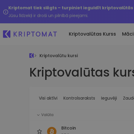
Kriptomat tiek slēgts – turpiniet ieguldīt kriptovalūtās
Jūsu līdzekļi ir droši un pilnībā pieejami.
Kriptovalūtas Kurss
Māci
Kriptovalūtu kursi
Pirkt un pārdot kripto
Kriptovalūtas kur
Visas cenas
Tikko 
Pērciet vairāk nekā 300
Vairāk nekā 300 kriptovalūtu
Nesen 
kriptovalūtas
Ja es
Lielākie Ieguvēji un Zaudētāji
Kripto maiņa
vērtī
Atrodiet investīciju iespējas
Vairāk nekā 1000 valūtu pā
...šodi
iespējas
Visi aktīvi
Kontrolsaraksts
Ieguvēji
Zaudē
Inteliģentie portfeļi
Gudrs veids, kā investēt
Valūta
kriptovalūtās
Kriptomat Maks
Bitcoin
Drošs un vienkāršs kriptova