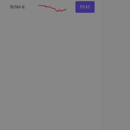
Pirkt
19.6M €