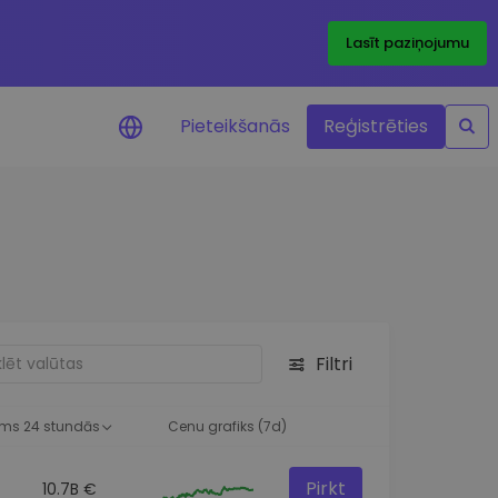
Lasīt paziņojumu
Pieteikšanās
Reģistrēties
ājumi par cenām
ienītāko žetonu cenu
ājumi reāllaikā
 investīciju iespējas
Filtri
a analīze
tziņas optimālai
ai
ms 24 stundās
Cenu grafiks (7d)
Pirkt
10.7B €