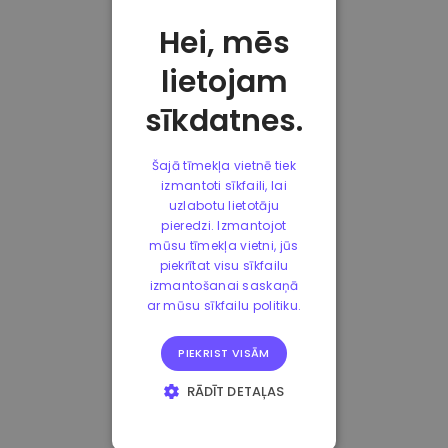
Hei, mēs
lietojam
sīkdatnes.
Šajā tīmekļa vietnē tiek
izmantoti sīkfaili, lai
uzlabotu lietotāju
pieredzi. Izmantojot
mūsu tīmekļa vietni, jūs
piekrītat visu sīkfailu
izmantošanai saskaņā
ar mūsu sīkfailu politiku.
PIEKRIST VISĀM
RĀDĪT DETAĻAS
STRIKTI
NEPIECIEŠAMIE