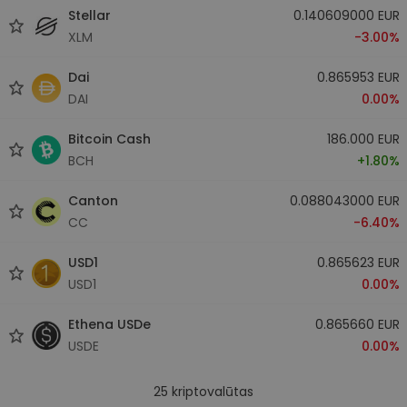
Stellar
0.140609000 EUR
XLM
-3.00%
Dai
0.865953 EUR
DAI
0.00%
Bitcoin Cash
186.000 EUR
BCH
+1.80%
Canton
0.088043000 EUR
CC
-6.40%
USD1
0.865623 EUR
USD1
0.00%
Ethena USDe
0.865660 EUR
USDE
0.00%
25
kriptovalūtas