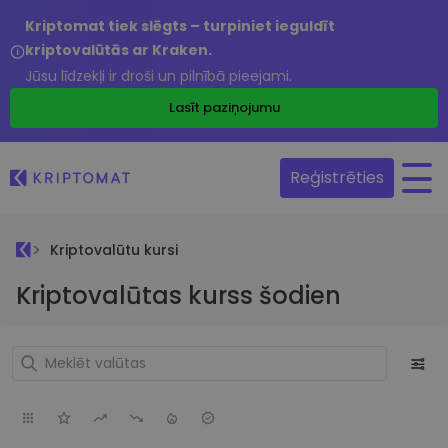
Kriptomat tiek slēgts – turpiniet ieguldīt
kriptovalūtās ar Kraken.
Jūsu līdzekļi ir droši un pilnībā pieejami.
Lasīt paziņojumu
Reģistrēties
Kriptovalūtu kursi
Kriptovalūtas kurss šodien