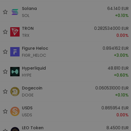
Solana
64.140 EUR
SOL
+0.10%
TRON
0.282534000 EUR
TRX
0.00%
Figure Heloc
0.894162 EUR
FIGR_HELOC
+3.00%
Hyperliquid
48.810 EUR
HYPE
+0.60%
Dogecoin
0.060531000 EUR
DOGE
+0.10%
USDS
0.865954 EUR
USDS
0.00%
LEO Token
8.4500 EUR