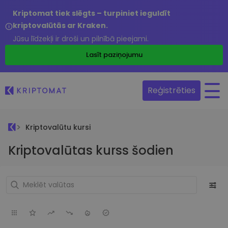
Kriptomat tiek slēgts – turpiniet ieguldīt
kriptovalūtās ar Kraken.
Jūsu līdzekļi ir droši un pilnībā pieejami.
Lasīt paziņojumu
Reģistrēties
Kriptovalūtu kursi
Kriptovalūtas kurss šodien