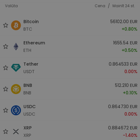
/
Valūta
Cena
Mainīt 24 st.
Bitcoin
56102.00 EUR
BTC
+0.80%
Ethereum
1655.54 EUR
ETH
+0.50%
Tether
0.864533 EUR
USDT
0.00%
BNB
512.210 EUR
BNB
+0.10%
USDC
0.864730 EUR
USDC
0.00%
XRP
0.884672 EUR
XRP
-1.40%