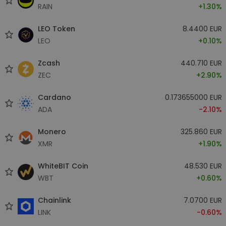
RAIN
+1.30%
LEO Token
8.4400 EUR
LEO
+0.10%
Zcash
440.710 EUR
ZEC
+2.90%
Cardano
0.173655000 EUR
ADA
-2.10%
Monero
325.860 EUR
XMR
+1.90%
WhiteBIT Coin
48.530 EUR
WBT
+0.60%
Chainlink
7.0700 EUR
LINK
-0.60%