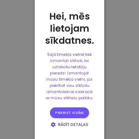
Hei, mēs
lietojam
sīkdatnes.
Šajā tīmekļa vietnē tiek
izmantoti sīkfaili, lai
uzlabotu lietotāju
pieredzi. Izmantojot
mūsu tīmekļa vietni, jūs
piekrītat visu sīkfailu
izmantošanai saskaņā
ar mūsu sīkfailu politiku.
PIEKRIST VISĀM
RĀDĪT DETAĻAS
STRIKTI