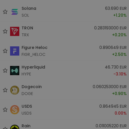
Solana
63.690 EUR
SOL
+1.20%
TRON
0.283193000 EUR
TRX
+0.20%
Figure Heloc
0.890649 EUR
FIGR_HELOC
+2.50%
Hyperliquid
46.730 EUR
HYPE
-3.10%
Dogecoin
0.060253000 EUR
DOGE
+0.90%
USDS
0.864945 EUR
USDS
0.00%
Rain
0.011005220 EUR