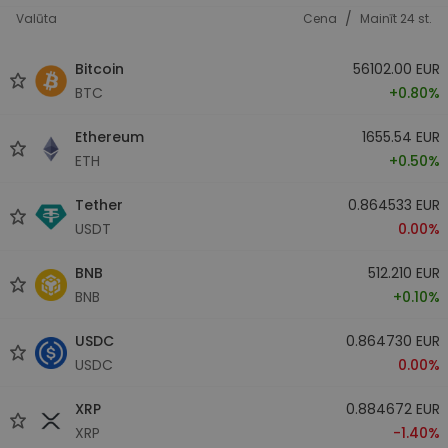
/
Valūta
Cena
Mainīt 24 st.
Bitcoin
56102.00 EUR
BTC
+0.80%
Ethereum
1655.54 EUR
ETH
+0.50%
Tether
0.864533 EUR
USDT
0.00%
BNB
512.210 EUR
BNB
+0.10%
USDC
0.864730 EUR
USDC
0.00%
XRP
0.884672 EUR
XRP
-1.40%