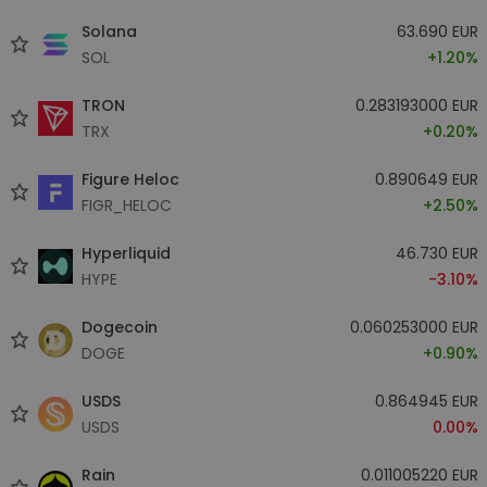
Solana
63.690 EUR
SOL
+1.20%
TRON
0.283193000 EUR
TRX
+0.20%
Figure Heloc
0.890649 EUR
FIGR_HELOC
+2.50%
Hyperliquid
46.730 EUR
HYPE
-3.10%
Dogecoin
0.060253000 EUR
DOGE
+0.90%
USDS
0.864945 EUR
USDS
0.00%
Rain
0.011005220 EUR