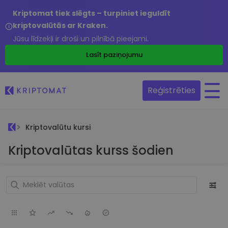
Kriptomat tiek slēgts – turpiniet ieguldīt
kriptovalūtās ar Kraken.
Jūsu līdzekļi ir droši un pilnībā pieejami.
Lasīt paziņojumu
Reģistrēties
Kriptovalūtu kursi
Kriptovalūtas kurss šodien