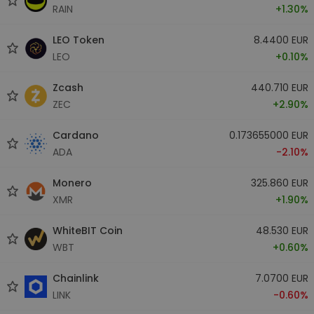
RAIN
+1.30%
LEO Token
8.4400 EUR
LEO
+0.10%
Zcash
440.710 EUR
ZEC
+2.90%
Cardano
0.173655000 EUR
ADA
-2.10%
Monero
325.860 EUR
XMR
+1.90%
WhiteBIT Coin
48.530 EUR
WBT
+0.60%
Chainlink
7.0700 EUR
LINK
-0.60%