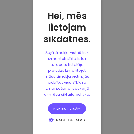
Hei, mēs
lietojam
sīkdatnes.
Šajā tīmekļa vietnē tiek
izmantoti sīkfaili, lai
uzlabotu lietotāju
pieredzi. Izmantojot
mūsu tīmekļa vietni, jūs
piekrītat visu sīkfailu
izmantošanai saskaņā
ar mūsu sīkfailu politiku.
PIEKRIST VISĀM
RĀDĪT DETAĻAS
STRIKTI