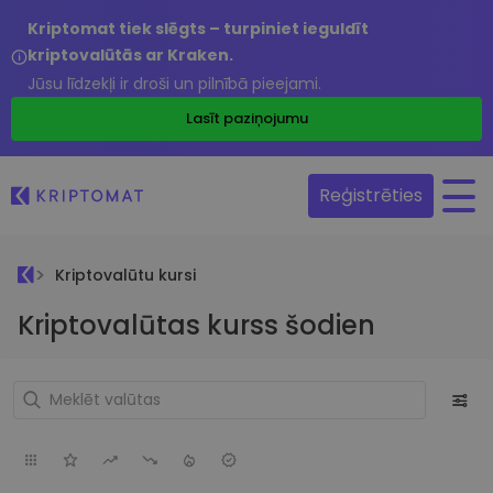
Kriptomat tiek slēgts – turpiniet ieguldīt
kriptovalūtās ar Kraken.
Jūsu līdzekļi ir droši un pilnībā pieejami.
Lasīt paziņojumu
Reģistrēties
Kriptovalūtu kursi
Kriptovalūtas kurss šodien