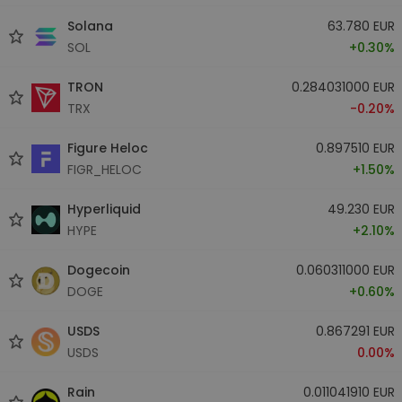
Solana
63.780 EUR
SOL
+0.30%
TRON
0.284031000 EUR
TRX
-0.20%
Figure Heloc
0.897510 EUR
FIGR_HELOC
+1.50%
Hyperliquid
49.230 EUR
HYPE
+2.10%
Dogecoin
0.060311000 EUR
DOGE
+0.60%
USDS
0.867291 EUR
USDS
0.00%
Rain
0.011041910 EUR