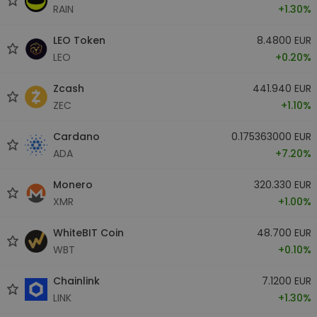
RAIN
+1.30%
LEO Token
8.4800 EUR
LEO
+0.20%
Zcash
441.940 EUR
ZEC
+1.10%
Cardano
0.175363000 EUR
ADA
+7.20%
Monero
320.330 EUR
XMR
+1.00%
WhiteBIT Coin
48.700 EUR
WBT
+0.10%
Chainlink
7.1200 EUR
LINK
+1.30%