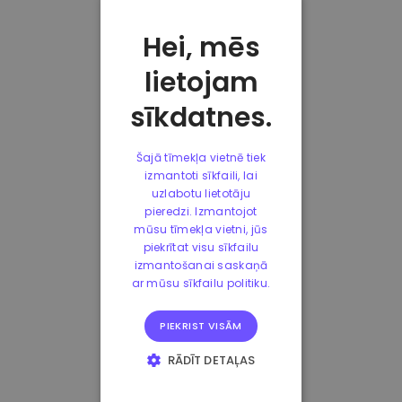
Hei, mēs
lietojam
sīkdatnes.
Šajā tīmekļa vietnē tiek
izmantoti sīkfaili, lai
uzlabotu lietotāju
pieredzi. Izmantojot
mūsu tīmekļa vietni, jūs
piekrītat visu sīkfailu
izmantošanai saskaņā
ar mūsu sīkfailu politiku.
PIEKRIST VISĀM
RĀDĪT DETAĻAS
STRIKTI