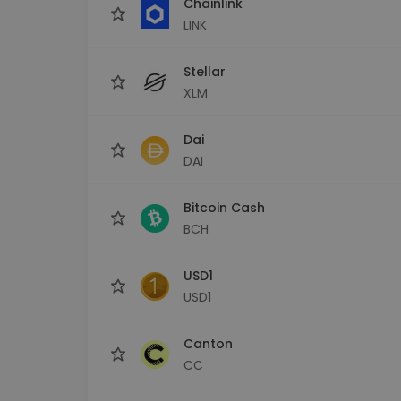
Chainlink
LINK
Stellar
XLM
Dai
DAI
Bitcoin Cash
BCH
USD1
USD1
Canton
CC