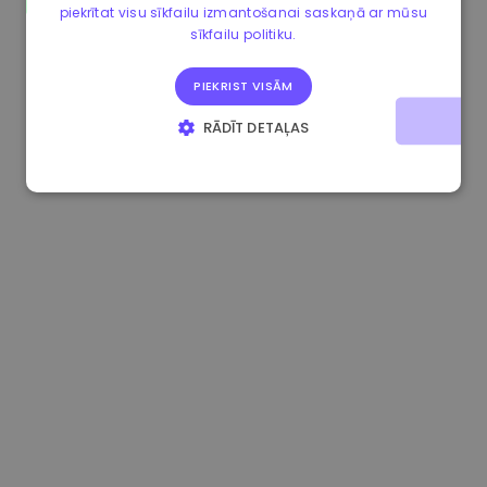
piekrītat visu sīkfailu izmantošanai saskaņā ar mūsu
0.865673 €
-0.10%
3.4B €
sīkfailu politiku.
PIEKRIST VISĀM
RĀDĪT DETAĻAS
STRIKTI NEPIECIEŠAMIE
VEIKTSPĒJAS
MĒRĶA
FUNKCIONALITĀTES