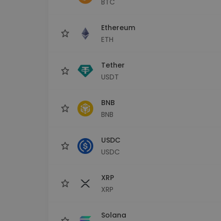
BTC
maks
Ieguldījumu palīgs
Ethereum
Atrodi savu kripto stratēģiju
ETH
Tether
USDT
BNB
BNB
USDC
USDC
XRP
XRP
Solana