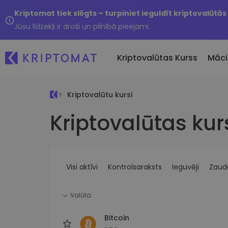
Kriptomat tiek slēgts – turpiniet ieguldīt kriptovalūtās
Jūsu līdzekļi ir droši un pilnībā pieejami.
Kriptovalūtas Kurss
Māci
Kriptovalūtu kursi
Pirkt un pārdot kripto
Kriptovalūtas kur
Visas cenas
Tikko 
Pērciet vairāk nekā 300
Vairāk nekā 300 kriptovalūtu
Nesen 
kriptovalūtas
Ja es
Lielākie Ieguvēji un Zaudētāji
Kripto maiņa
vērtī
Atrodiet investīciju iespējas
Vairāk nekā 1000 valūtu pā
...šodi
iespējas
Visi aktīvi
Kontrolsaraksts
Ieguvēji
Zaudē
Inteliģentie portfeļi
Gudrs veids, kā investēt
Valūta
kriptovalūtās
Kriptomat Maks
Bitcoin
Drošs un vienkāršs kriptova