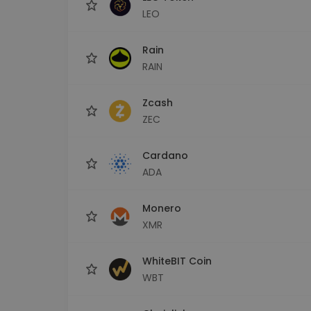
LEO
Rain
RAIN
Zcash
ZEC
Cardano
ADA
Monero
XMR
WhiteBIT Coin
WBT