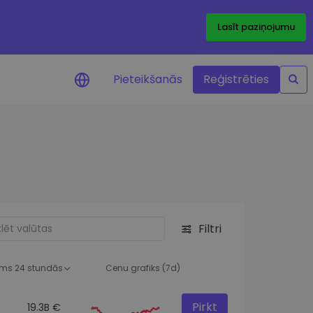
Lasīt paziņojumu
Pieteikšanās
Reģistrēties
ājumi par cenām
ienītāko žetonu cenu
ājumi reāllaikā
 investīciju iespējas
Filtri
a analīze
tziņas optimālai
ai
ms 24 stundās
Cenu grafiks (7d)
Pirkt
19.3B €