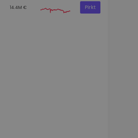
Pirkt
14.4M €