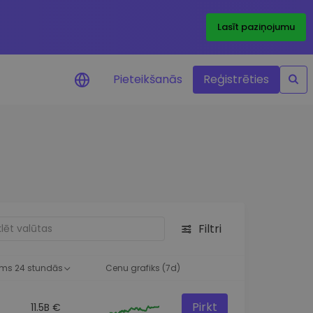
Lasīt paziņojumu
Pieteikšanās
Reģistrēties
ājumi par cenām
ienītāko žetonu cenu
ājumi reāllaikā
 investīciju iespējas
Filtri
a analīze
tziņas optimālai
ai
ms 24 stundās
Cenu grafiks (7d)
Pirkt
11.5B €