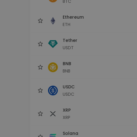
BTC
maks
Ieguldījumu palīgs
Ethereum
Atrodi savu kripto stratēģiju
ETH
Tether
USDT
BNB
BNB
USDC
USDC
XRP
XRP
Solana