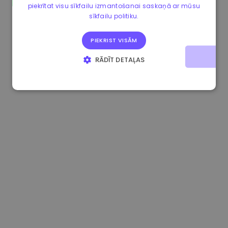
piekrītat visu sīkfailu izmantošanai saskaņā ar mūsu
1.180000 €
+1.50%
3.2B €
sīkfailu politiku.
PIEKRIST VISĀM
RĀDĪT DETAĻAS
STRIKTI NEPIECIEŠAMIE
VEIKTSPĒJAS
MĒRĶA
FUNKCIONALITĀTES