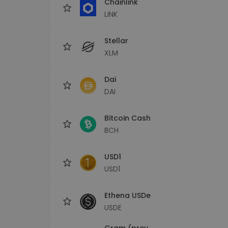
Chainlink
LINK
Stellar
XLM
Dai
DAI
Bitcoin Cash
BCH
USD1
USD1
Ethena USDe
USDE
Gram (prev.