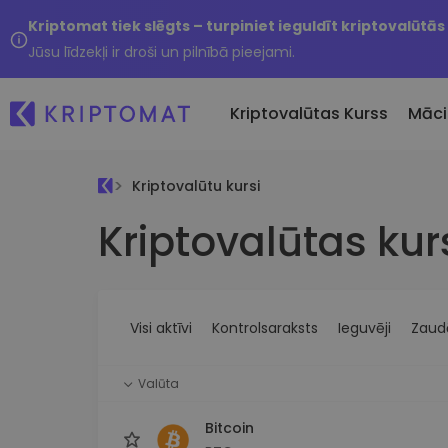
Kriptomat tiek slēgts – turpiniet ieguldīt kriptovalūtās
Jūsu līdzekļi ir droši un pilnībā pieejami.
Kriptovalūtas Kurss
Māci
Kriptovalūtu kursi
Pirkt un pārdot kripto
Kriptovalūtas kur
Visas cenas
Tikko 
Pērciet vairāk nekā 300
Vairāk nekā 300 kriptovalūtu
Nesen 
kriptovalūtas
Ja es
Lielākie Ieguvēji un Zaudētāji
Kripto maiņa
vērtī
Atrodiet investīciju iespējas
Vairāk nekā 1000 valūtu pā
...šodi
iespējas
Visi aktīvi
Kontrolsaraksts
Ieguvēji
Zaudē
Inteliģentie portfeļi
Gudrs veids, kā investēt
Valūta
kriptovalūtās
Kriptomat Maks
Bitcoin
Drošs un vienkāršs kriptova