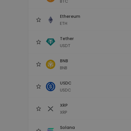
BTC
maks
Ieguldījumu palīgs
Ethereum
Atrodi savu kripto stratēģiju
ETH
Tether
USDT
BNB
BNB
USDC
USDC
XRP
XRP
Solana