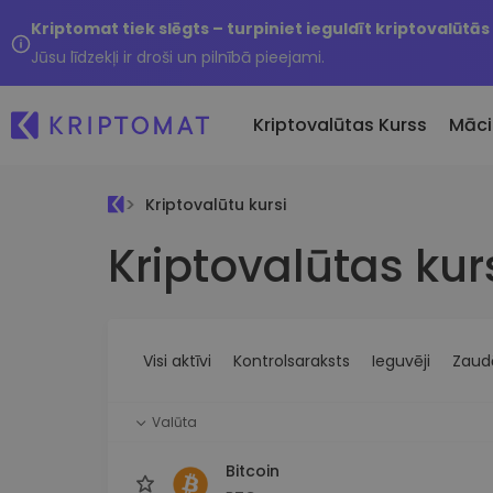
Kriptomat tiek slēgts – turpiniet ieguldīt kriptovalūtās
Jūsu līdzekļi ir droši un pilnībā pieejami.
Kriptovalūtas Kurss
Māci
Kriptovalūtu kursi
Pirkt un pārdot kripto
Kriptovalūtas kur
Visas cenas
Tikko 
Pērciet vairāk nekā 300
Vairāk nekā 300 kriptovalūtu
Nesen 
kriptovalūtas
Ja es
Lielākie Ieguvēji un Zaudētāji
Kripto maiņa
vērtī
Atrodiet investīciju iespējas
Vairāk nekā 1000 valūtu pā
...šodi
iespējas
Visi aktīvi
Kontrolsaraksts
Ieguvēji
Zaudē
Inteliģentie portfeļi
Gudrs veids, kā investēt
Valūta
kriptovalūtās
Kriptomat Maks
Bitcoin
Drošs un vienkāršs kriptova