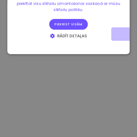
piekrītat visu sīkfailu izmantošanai saskaņā ar mūsu
0.084060000 €
+6.10%
3.3B €
sīkfailu politiku.
PIEKRIST VISĀM
RĀDĪT DETAĻAS
STRIKTI NEPIECIEŠAMIE
VEIKTSPĒJAS
MĒRĶA
FUNKCIONALITĀTES