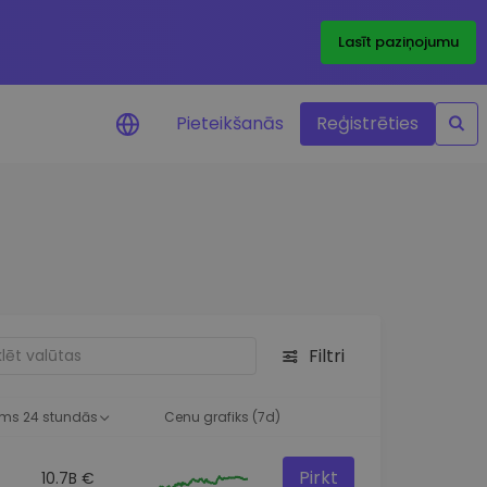
Lasīt paziņojumu
Pieteikšanās
Reģistrēties
ājumi par cenām
ienītāko žetonu cenu
ājumi reāllaikā
 investīciju iespējas
Filtri
a analīze
tziņas optimālai
ai
ms 24 stundās
Cenu grafiks (7d)
Pirkt
10.7B €