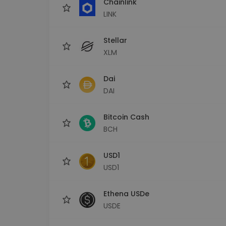
Chainlink
LINK
Stellar
XLM
Dai
DAI
Bitcoin Cash
BCH
USD1
USD1
Ethena USDe
USDE