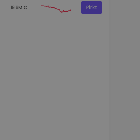
Pirkt
19.6M €