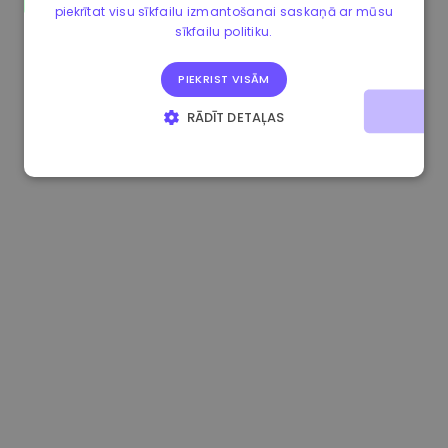
piekrītat visu sīkfailu izmantošanai saskaņā ar mūsu
1.160000 €
-3.00%
3.2B €
sīkfailu politiku.
PIEKRIST VISĀM
RĀDĪT DETAĻAS
STRIKTI NEPIECIEŠAMIE
VEIKTSPĒJAS
MĒRĶA
FUNKCIONALITĀTES