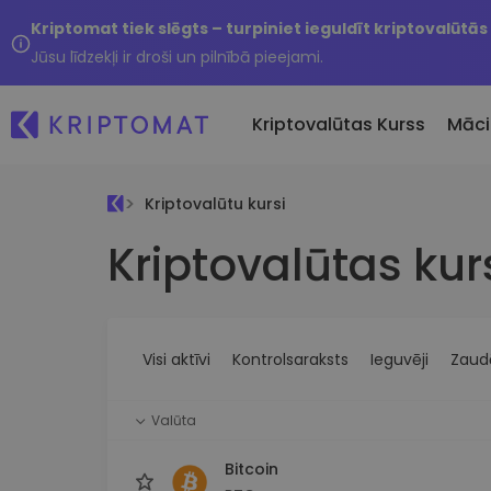
Kriptomat tiek slēgts – turpiniet ieguldīt kriptovalūtās
Jūsu līdzekļi ir droši un pilnībā pieejami.
Kriptovalūtas Kurss
Māci
Kriptovalūtu kursi
Pirkt un pārdot kripto
Kriptovalūtas kur
Visas cenas
Tikko 
Pērciet vairāk nekā 300
Vairāk nekā 300 kriptovalūtu
Nesen 
kriptovalūtas
Ja es
Lielākie Ieguvēji un Zaudētāji
Kripto maiņa
vērtī
Atrodiet investīciju iespējas
Vairāk nekā 1000 valūtu pā
...šodi
iespējas
Visi aktīvi
Kontrolsaraksts
Ieguvēji
Zaudē
Inteliģentie portfeļi
Gudrs veids, kā investēt
Valūta
kriptovalūtās
Kriptomat Maks
Bitcoin
Drošs un vienkāršs kriptova