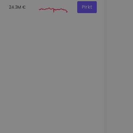
Pirkt
24.3M €