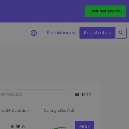
Lasīt paziņojumu
Pieteikšanās
Reģistrēties
ājumi par cenām
ienītāko žetonu cenu
ājumi reāllaikā
 investīciju iespējas
Filtri
a analīze
tziņas optimālai
ai
ms 24 stundās
Cenu grafiks (7d)
Pirkt
16.6B €