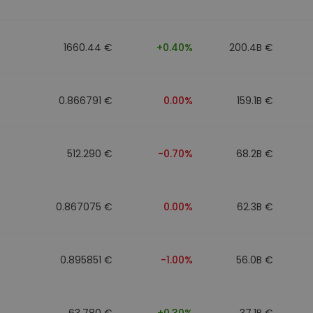
1660.44 €
+0.40%
200.4B €
0.866791 €
0.00%
159.1B €
512.290 €
-0.70%
68.2B €
0.867075 €
0.00%
62.3B €
0.895851 €
-1.00%
56.0B €
63.780 €
+0.30%
37.1B €