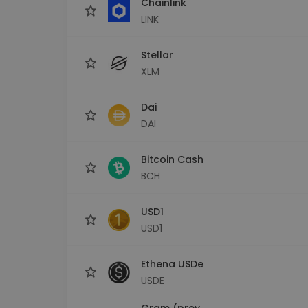
Chainlink
LINK
Stellar
XLM
Dai
DAI
Bitcoin Cash
BCH
USD1
USD1
Ethena USDe
USDE
Gram (prev.