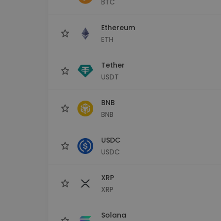
BTC
maks
Ieguldījumu palīgs
Ethereum
Atrodi savu kripto stratēģiju
ETH
Tether
USDT
BNB
BNB
USDC
USDC
XRP
XRP
Solana