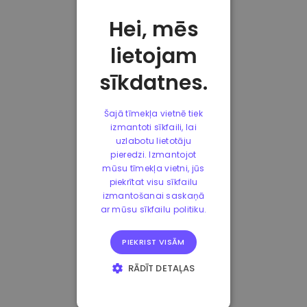
Hei, mēs
lietojam
sīkdatnes.
Šajā tīmekļa vietnē tiek
izmantoti sīkfaili, lai
uzlabotu lietotāju
pieredzi. Izmantojot
mūsu tīmekļa vietni, jūs
piekrītat visu sīkfailu
izmantošanai saskaņā
ar mūsu sīkfailu politiku.
PIEKRIST VISĀM
RĀDĪT DETAĻAS
STRIKTI
NEPIECIEŠAMIE