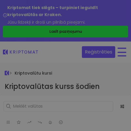
Kriptomat tiek slēgts – turpiniet ieguldīt
kriptovalūtās ar Kraken.
Jūsu līdzekļi ir droši un pilnībā pieejami.
Lasīt paziņojumu
Reģistrēties
Kriptovalūtu kursi
Kriptovalūtas kurss šodien