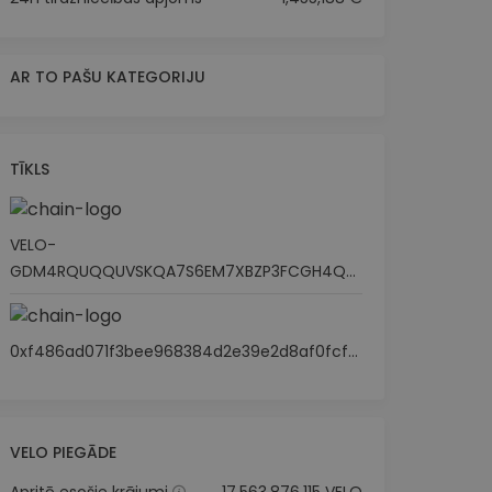
AR TO PAŠU KATEGORIJU
TĪKLS
VELO-
GDM4RQUQQUVSKQA7S6EM7XBZP3FCGH4Q7CL6TABQ7B2BEJ5ERARM2M5M
0xf486ad071f3bee968384d2e39e2d8af0fcf6fd46
VELO PIEGĀDE