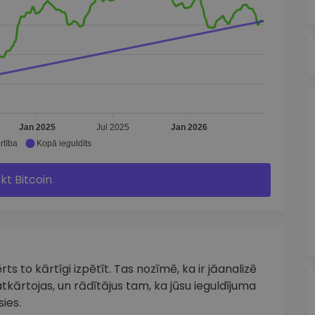
Jan 2025
Jul 2025
Jan 2026
rtība
Kopā ieguldīts
rkt Bitcoin
ts to kārtīgi izpētīt. Tas nozīmē, ka ir jāanalizē
tkārtojas, un rādītājus tam, ka jūsu ieguldījuma
ies.