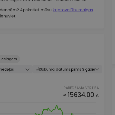
tendencēm? Apskatiet mūsu
kriptovalūtu maiņas
ienuviet.
Pielāgots
knedēļas
Sākuma datums:
pirms 3 gadiem
PAREDZAMĀ VĒRTĪBA
≈ 15634.00
€