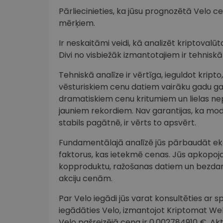
Pārliecinieties, ka jūsu prognozētā Velo ce
mērķiem.
Ir neskaitāmi veidi, kā analizēt kriptova
Divi no visbiežāk izmantotajiem ir tehnisk
Tehniskā analīze ir vērtīga, ieguldot krip
vēsturiskiem cenu datiem vairāku gadu 
dramatiskiem cenu kritumiem un lielas ne
jauniem rekordiem. Nav garantijas, ka modeli
stabils pagātnē, ir vērts to apsvērt.
Fundamentālajā analīzē jūs pārbaudāt ekon
faktorus, kas ietekmē cenas. Jūs apkopoj
kopproduktu, ražošanas datiem un bezdarb
akciju cenām.
Par Velo iegādi jūs varat konsultēties ar spe
iegādāties Velo, izmantojot Kriptomat Web3 
Velo pašreizējā cena ir 0.002784910 €. A