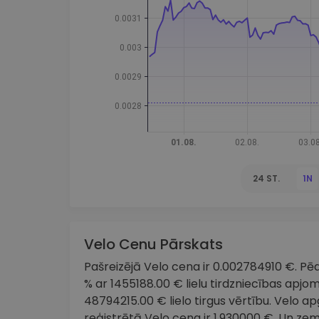
maks
Ieguldījumu palīgs
Atrodi savu kripto stratēģiju
24 ST.
1N
Velo Cenu Pārskats
Pašreizējā Velo cena ir 0.002784910 €. Pēdē
% ar 1455188.00 € lielu tirdzniecības apjom
48794215.00 € lielo tirgus vērtību. Velo a
reģistrētā Velo cena ir 1.930000 €. Un ze