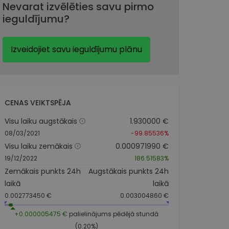
Nevarat izvēlēties savu pirmo
ieguldījumu?
Izveidojiet savu ieguldījumu plānu
CENAS VEIKTSPĒJA
Visu laiku augstākais
1.930000 €
08/03/2021
-99.85536%
Visu laiku zemākais
0.000971990 €
19/12/2022
186.51583%
Zemākais punkts 24h
Augstākais punkts 24h
laikā
laikā
0.002773450 €
0.003004860 €
+0.000005475 €
palielinājums pēdējā stundā
(0.20%)