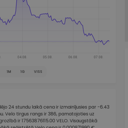
1M
1G
VISS
jo 24 stundu laikā cena ir izmainījusies par -6.43
u. Velo tirgus rangs ir 386, pamatojoties uz
pgrozībā ir 17563876115.00 VELO. Visaugstākā
mākā reģistrētā Velo cena ir 0.000971990 €.