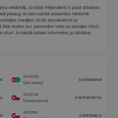
ņu veidotāji. Ja kāds miljardieris X pauž atbalstu
eži pieaug. Arvien vairāk slavenību reklamē
ciālajos medijos. Un šo ziņu ietekmi uz
 līdzi ziņām, kur pieminēts Velo un sekojiet VELO
 citur! Jo labāk būsiet informēts, jo labākus
VELO/USD
 €
0.003210260 $
(ASV dolārs)
VELO/CZK
в.
0.067546767 Kč
(Čehijas krona)
VELO/PLN
ft
0.011978282 zł