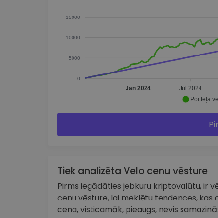
15000
10000
5000
0
Jan 2024
Jul 2024
Portfeļa vē
Pi
Tiek analizēta Velo cenu vēsture
Pirms iegādāties jebkuru kriptovalūtu, ir vēr
cenu vēsture, lai meklētu tendences, kas a
cena, visticamāk, pieaugs, nevis samazinās