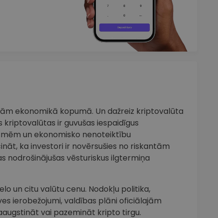
iņām ekonomikā kopumā. Un dažreiz kriptovalūta
 kriptovalūtas ir guvušas iespaidīgus
smēm un ekonomisko nenoteiktību
cināt, ka investori ir novērsušies no riskantām
s nodrošinājušas vēsturiskus ilgtermiņa
lo un citu valūtu cenu. Nodokļu politika,
ves ierobežojumi, valdības plāni oficiālajām
aaugstināt vai pazemināt kripto tirgu.