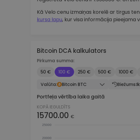
Kā Velo cenu izmaiņas korelē ar tirgus 
kursa lapu
, kur visa informācija pieejama v
Bitcoin DCA kalkulators
Pirkuma summa:
50 €
100 €
250 €
500 €
1000 €
Valūta:
Bitcoin BTC
Biežums:
I
Portfeļa vērtība laika gaitā
KOPĀ IEGULDĪTS
15700.00
€
25000
20000