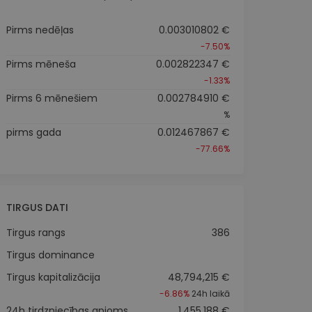
Pirms nedēļas
0.003010802 €
-7.50%
Pirms mēneša
0.002822347 €
-1.33%
Pirms 6 mēnešiem
0.002784910 €
%
pirms gada
0.012467867 €
-77.66%
TIRGUS DATI
Tirgus rangs
386
Tirgus dominance
Tirgus kapitalizācija
48,794,215 €
-6.86%
24h laikā
24h tirdzniecības apjoms
1,455,188 €