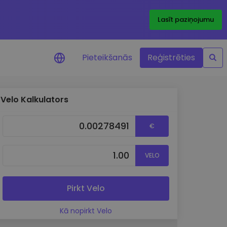
Lasīt paziņojumu
Pieteikšanās
Reģistrēties
Velo Kalkulators
ājumi par cenām
ienītāko žetonu cenu
€
ājumi reāllaikā
VELO
 investīciju iespējas
a analīze
tziņas optimālai
Pirkt Velo
ai
Kā nopirkt Velo