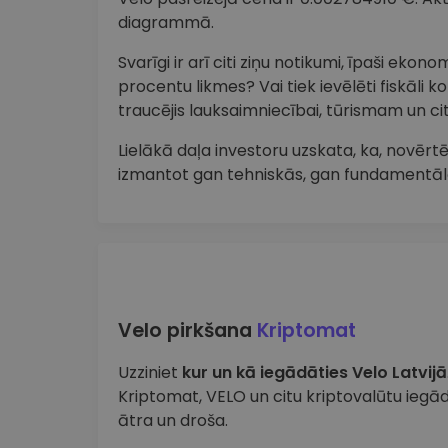
diagrammā.
Svarīgi ir arī citi ziņu notikumi, īpaši ekon
procentu likmes? Vai tiek ievēlēti fiskāli k
traucējis lauksaimniecībai, tūrismam un 
Lielākā daļa investoru uzskata, ka, novērtē
izmantot gan tehniskās, gan fundamentāl
Velo pirkšana
Kriptomat
Uzziniet
kur un kā iegādāties Velo Latvijā
Kriptomat, VELO un citu kriptovalūtu iegād
ātra un droša.