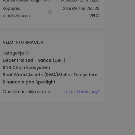
Apritē esošie krājumi
17,563,876,115 VELO
Kopējais
23,999,758,255.25
piedāvājums
VELO
VELO INFORMĀCIJA
Kategorija
Decentralized Finance (DeFi)
BNB Chain Ecosystem
Real World Assets (RWA)
Stellar Ecosystem
Binance Alpha Spotlight
Oficiālā tīmekļa vietne
https://velo.org/