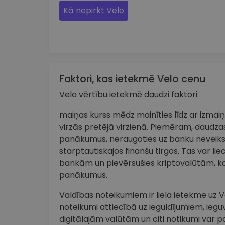
Kā nopirkt Velo
Faktori, kas ietekmē Velo cenu
Velo vērtību ietekmē daudzi faktori.
maiņas kurss mēdz mainīties līdz ar izma
virzās pretējā virzienā. Piemēram, daudzas
panākumus, neraugoties uz banku neveik
starptautiskajos finanšu tirgos. Tas var lie
bankām un pievērsušies kriptovalūtām, ka
panākumus.
Valdības noteikumiem ir liela ietekme uz Ve
noteikumi attiecībā uz ieguldījumiem, iegu
digitālajām valūtām un citi notikumi var p