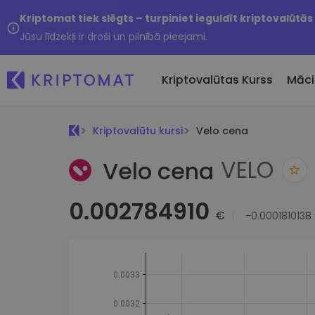
Kriptomat tiek slēgts – turpiniet ieguldīt kriptovalūtās
Jūsu līdzekļi ir droši un pilnībā pieejami.
Kriptovalūtas Kurss
Māci
Kriptovalūtu kursi
Velo cena
Pirkt un pārdot kripto
Visas cenas
Tikko 
VELO
Velo cena
Pērciet vairāk nekā 300
Vairāk nekā 300 kriptovalūtu
Nesen 
kriptovalūtas
Ja es
Lielākie Ieguvēji un Zaudētāji
Kripto maiņa
0.002784910
vērtī
Atrodiet investīciju iespējas
Vairāk nekā 1000 valūtu pā
€
-0.0001810138
...šodi
iespējas
Inteliģentie portfeļi
Gudrs veids, kā investēt
kriptovalūtās
Kriptomat Maks
Drošs un vienkāršs kriptova