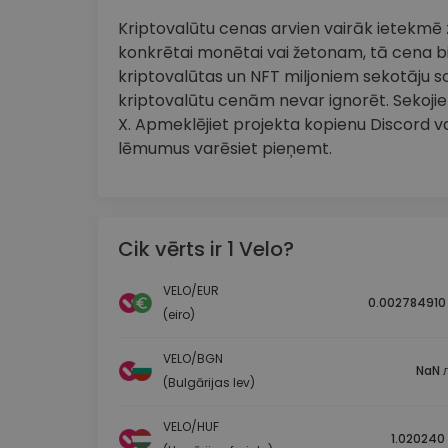
Kriptovalūtu cenas arvien vairāk ietekmē zi
konkrētai monētai vai žetonam, tā cena bi
kriptovalūtas un NFT miljoniem sekotāju so
kriptovalūtu cenām nevar ignorēt. Sekojiet
X. Apmeklējiet projekta kopienu Discord vai
lēmumus varēsiet pieņemt.
Cik vērts ir 1 Velo?
VELO/EUR
0.002784910
(eiro)
VELO/BGN
NaN л
(Bulgārijas lev)
VELO/HUF
1.020240 