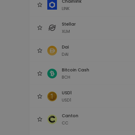
Chainlink
LINK
Stellar
XLM
Dai
DAI
Bitcoin Cash
BCH
USD1
USD1
Canton
CC