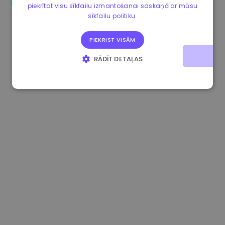
piekrītat visu sīkfailu izmantošanai saskaņā ar mūsu
0.867648 €
0.00%
3.4B €
sīkfailu politiku.
PIEKRIST VISĀM
RĀDĪT DETAĻAS
STRIKTI NEPIECIEŠAMIE
VEIKTSPĒJAS
MĒRĶA
FUNKCIONALITĀTES