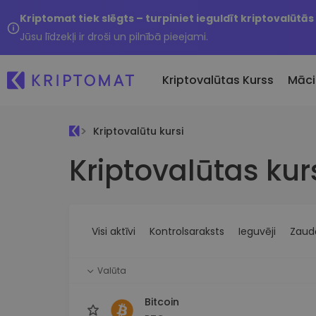
Kriptomat tiek slēgts – turpiniet ieguldīt kriptovalūtās
Jūsu līdzekļi ir droši un pilnībā pieejami.
Kriptovalūtas Kurss
Māci
Kriptovalūtu kursi
Pirkt un pārdot kripto
Kriptovalūtas kur
Visas cenas
Tikko 
Pērciet vairāk nekā 300
Vairāk nekā 300 kriptovalūtu
Nesen 
kriptovalūtas
Ja es
Lielākie Ieguvēji un Zaudētāji
Kripto maiņa
vērtī
Atrodiet investīciju iespējas
Vairāk nekā 1000 valūtu pā
...šodi
iespējas
Visi aktīvi
Kontrolsaraksts
Ieguvēji
Zaudē
Inteliģentie portfeļi
Gudrs veids, kā investēt
Valūta
kriptovalūtās
Kriptomat Maks
Bitcoin
Drošs un vienkāršs kriptova