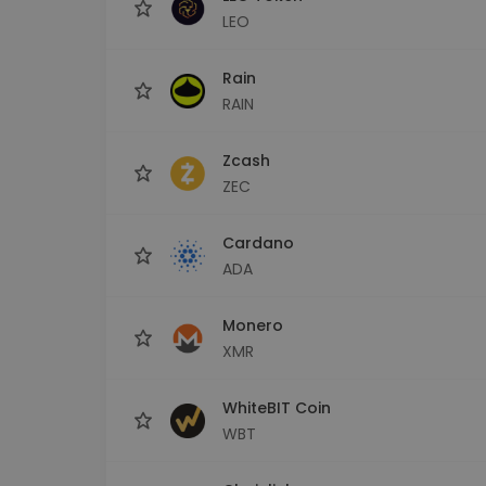
LEO
Rain
RAIN
Zcash
ZEC
Cardano
ADA
Monero
XMR
WhiteBIT Coin
WBT