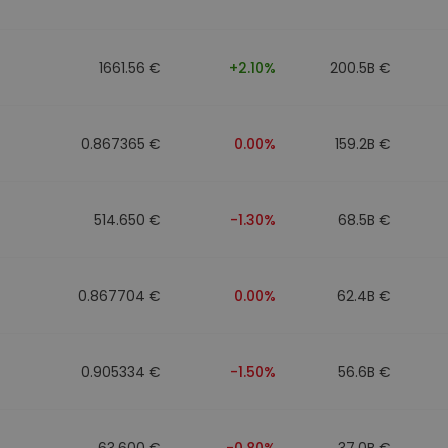
1661.56 €
+2.10%
200.5B €
0.867365 €
0.00%
159.2B €
514.650 €
-1.30%
68.5B €
0.867704 €
0.00%
62.4B €
0.905334 €
-1.50%
56.6B €
63.600 €
-0.80%
37.0B €