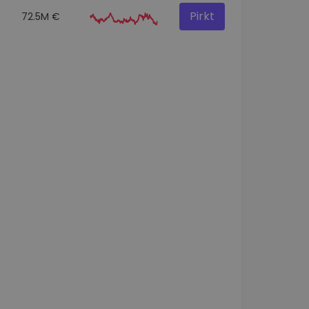
Pirkt
72.5M €