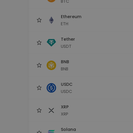
BTC
maks
Ieguldījumu palīgs
Ethereum
Atrodi savu kripto stratēģiju
ETH
Tether
USDT
BNB
BNB
USDC
USDC
XRP
XRP
Solana