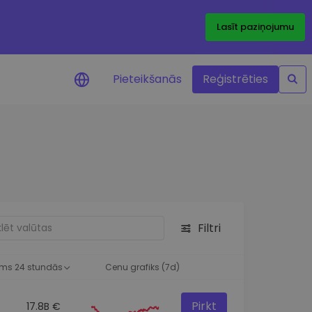
Lasīt paziņojumu
Pieteikšanās
Reģistrēties
ājumi par cenām
ienītāko žetonu cenu
ājumi reāllaikā
 investīciju iespējas
Filtri
a analīze
tziņas optimālai
ai
ms 24 stundās
Cenu grafiks (7d)
Pirkt
17.8B €