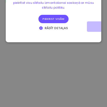
piekrītat visu sīkfailu izmantošanai saskaņā ar mūsu
0.865673 €
-0.10%
3.4B €
sīkfailu politiku.
PIEKRIST VISĀM
RĀDĪT DETAĻAS
STRIKTI NEPIECIEŠAMIE
VEIKTSPĒJAS
MĒRĶA
FUNKCIONALITĀTES