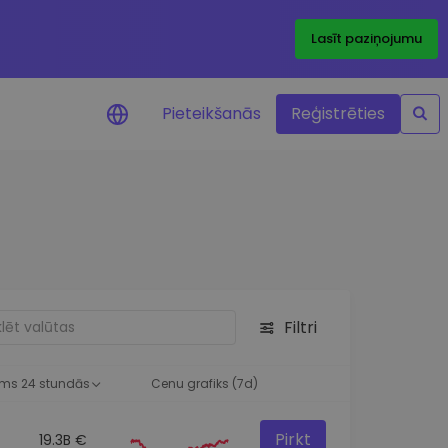
Lasīt paziņojumu
Pieteikšanās
Reģistrēties
ājumi par cenām
ienītāko žetonu cenu
ājumi reāllaikā
 investīciju iespējas
Filtri
a analīze
tziņas optimālai
ai
ms 24 stundās
Cenu grafiks (7d)
Pirkt
19.3B €