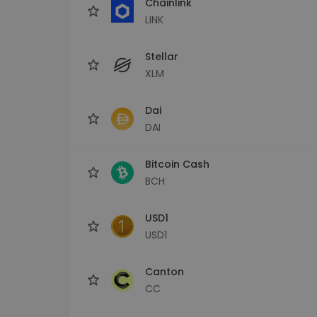
Chainlink
LINK
Stellar
XLM
Dai
DAI
Bitcoin Cash
BCH
USD1
USD1
Canton
CC