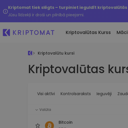
Kriptomat tiek slēgts – turpiniet ieguldīt kriptovalūtās
Jūsu līdzekļi ir droši un pilnībā pieejami.
Kriptovalūtas Kurss
Māci
Kriptovalūtu kursi
Pirkt un pārdot kripto
Kriptovalūtas kur
Visas cenas
Tikko 
Pērciet vairāk nekā 300
Vairāk nekā 300 kriptovalūtu
Nesen 
kriptovalūtas
Ja es
Lielākie Ieguvēji un Zaudētāji
Kripto maiņa
vērtī
Atrodiet investīciju iespējas
Vairāk nekā 1000 valūtu pā
...šodi
iespējas
Visi aktīvi
Kontrolsaraksts
Ieguvēji
Zaudē
Inteliģentie portfeļi
Gudrs veids, kā investēt
Valūta
kriptovalūtās
Kriptomat Maks
Bitcoin
Drošs un vienkāršs kriptova