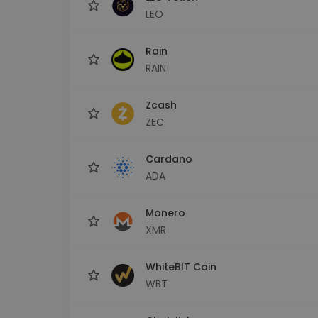
LEO
Rain
RAIN
Zcash
ZEC
Cardano
ADA
Monero
XMR
WhiteBIT Coin
WBT