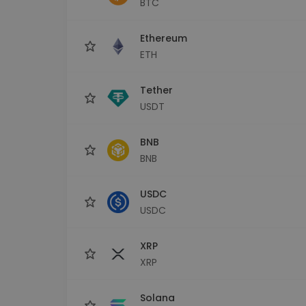
BTC
maks
Ieguldījumu palīgs
Ethereum
Atrodi savu kripto stratēģiju
ETH
Tether
USDT
BNB
BNB
USDC
USDC
XRP
XRP
Solana